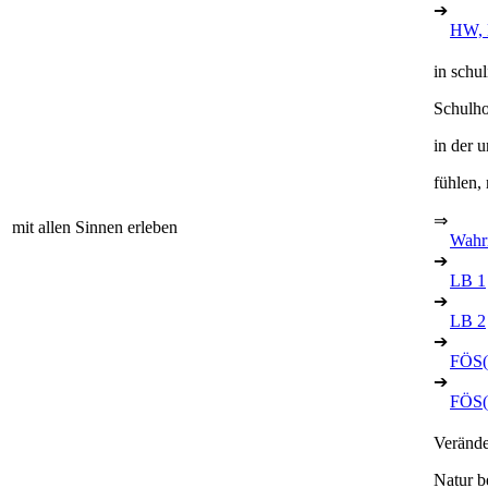
➔
HW, 
in schu
Schulho
in der 
fühlen,
⇒
mit allen Sinnen erleben
Wahr
➔
LB 1
➔
LB 2
➔
FÖS(
➔
FÖS(
Verände
Natur b