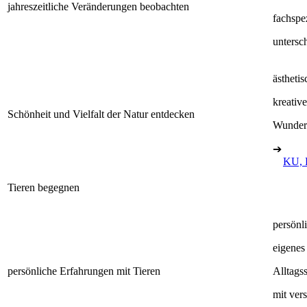
jahreszeitliche Veränderungen beobachten
fachspe
untersc
ästheti
kreativ
Schönheit und Vielfalt der Natur entdecken
Wunder 
➔
KU, 
Tieren begegnen
persönl
eigenes
persönliche Erfahrungen mit Tieren
Alltags
mit ver