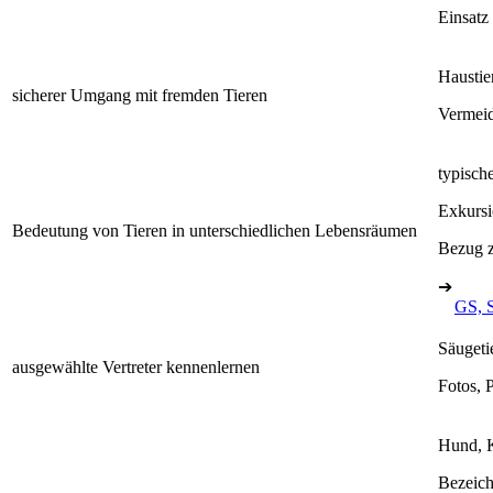
Einsatz
Haustie
sicherer Umgang mit fremden Tieren
Vermeid
typisch
Exkurs
Bedeutung von Tieren in unterschiedlichen Lebensräumen
Bezug z
➔
GS, 
Säugeti
ausgewählte Vertreter kennenlernen
Fotos, 
Hund, K
Bezeich