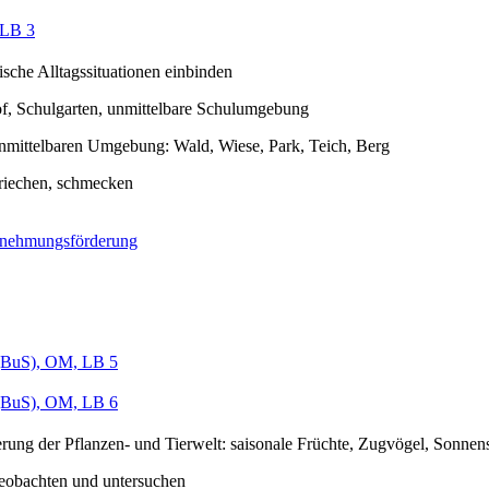
LB 3
lische Alltagssituationen einbinden
f, Schulgarten, unmittelbare Schulumgebung
unmittelbaren Umgebung: Wald, Wiese, Park, Teich, Berg
 riechen, schmecken
nehmungsförderung
BuS), OM, LB 5
BuS), OM, LB 6
rung der Pflanzen- und Tierwelt: saisonale Früchte, Zugvögel, Sonnen
eobachten und untersuchen