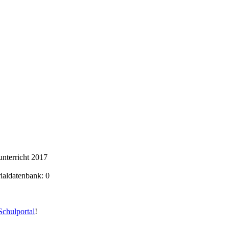
nterricht 2017
rialdatenbank: 0
chulportal
!