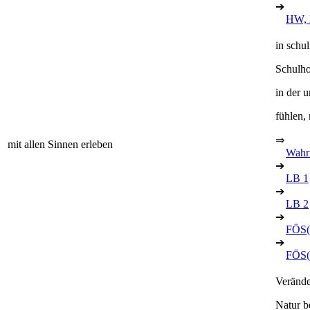
➔
HW, 
in schu
Schulho
in der 
fühlen,
⇒
mit allen Sinnen erleben
Wahr
➔
LB 1
➔
LB 2
➔
FÖS(
➔
FÖS(
Verände
Natur b