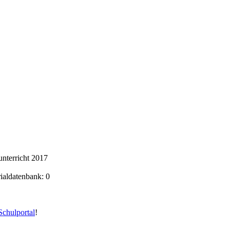
nterricht 2017
rialdatenbank: 0
chulportal
!