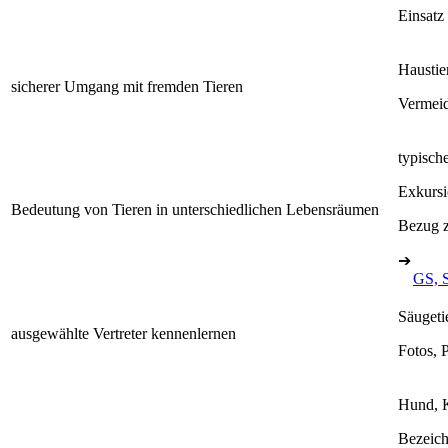
Einsatz
Haustie
sicherer Umgang mit fremden Tieren
Vermeid
typisch
Exkurs
Bedeutung von Tieren in unterschiedlichen Lebensräumen
Bezug z
➔
GS, 
Säugeti
ausgewählte Vertreter kennenlernen
Fotos, 
Hund, K
Bezeich