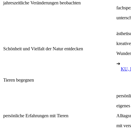
jahreszeitliche Veränderungen beobachten
fachspe
untersc
ästheti
kreativ
Schönheit und Vielfalt der Natur entdecken
Wunder 
➔
KU, 
Tieren begegnen
persönl
eigenes
persönliche Erfahrungen mit Tieren
Alltags
mit ver