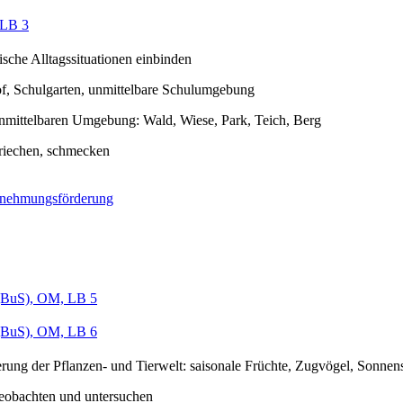
LB 3
lische Alltagssituationen einbinden
f, Schulgarten, unmittelbare Schulumgebung
unmittelbaren Umgebung: Wald, Wiese, Park, Teich, Berg
 riechen, schmecken
nehmungsförderung
BuS), OM, LB 5
BuS), OM, LB 6
rung der Pflanzen- und Tierwelt: saisonale Früchte, Zugvögel, Sonnen
eobachten und untersuchen