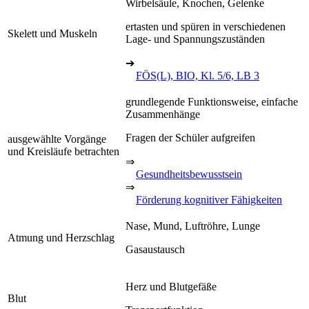
Wirbelsäule, Knochen, Gelenke
ertasten und spüren in verschiedenen
Skelett und Muskeln
Lage- und Spannungszuständen
➔
FÖS(L), BIO, Kl. 5/6, LB 3
grundlegende Funktionsweise, einfache
Zusammenhänge
Fragen der Schüler aufgreifen
ausgewählte Vorgänge
und Kreisläufe betrachten
⇒
Gesundheitsbewusstsein
⇒
Förderung kognitiver Fähigkeiten
Nase, Mund, Luftröhre, Lunge
Atmung und Herzschlag
Gasaustausch
Herz und Blutgefäße
Blut