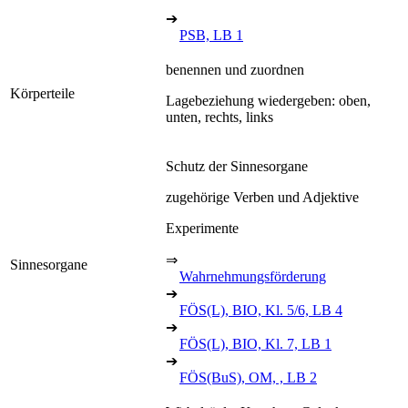
➔
PSB, LB 1
benennen und zuordnen
Körperteile
Lagebeziehung wiedergeben: oben,
unten, rechts, links
Schutz der Sinnesorgane
zugehörige Verben und Adjektive
Experimente
⇒
Sinnesorgane
Wahrnehmungsförderung
➔
FÖS(L), BIO, Kl. 5/6, LB 4
➔
FÖS(L), BIO, Kl. 7, LB 1
➔
FÖS(BuS), OM, , LB 2