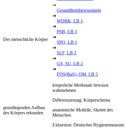
⇒
Gesundheitsbewusstsein
➔
WDBK, LB 1
➔
PSB, LB 3
➔
Der menschliche Körper
SPO, LB 1
➔
SLF, LB 2
➔
GS, SU, LB 2
➔
FÖS(BuS), OM, LB 5
körperliche Merkmale bewusst
wahrnehmen
Differenzierung: Körperschema
grundlegenden Aufbau
anatomische Modelle, Skelett des
des Körpers erkunden
Menschen
Exkursion: Deutsches Hygienemuseum