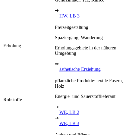
➔
HW, LB 3
Freizeitgestaltung
Spaziergang, Wanderung
Erholung
Erholungsgebiete in der näheren
Umgebung
⇒
ästhetische Erziehung
pflanzliche Produkte: textile Fasern,
Holz
Energie- und Sauerstofflieferant
Rohstoffe
➔
WE, LB 2
➔
WE, LB 3
Anbau und Pflege