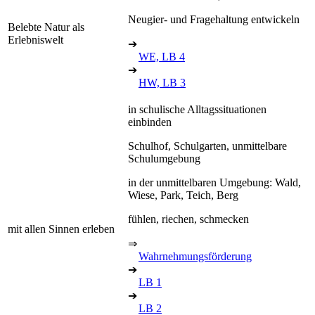
Neugier- und Fragehaltung entwickeln
Belebte Natur als
Erlebniswelt
➔
WE, LB 4
➔
HW, LB 3
in schulische Alltagssituationen
einbinden
Schulhof, Schulgarten, unmittelbare
Schulumgebung
in der unmittelbaren Umgebung: Wald,
Wiese, Park, Teich, Berg
fühlen, riechen, schmecken
mit allen Sinnen erleben
⇒
Wahrnehmungsförderung
➔
LB 1
➔
LB 2