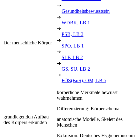
⇒
Gesundheitsbewusstsein
➔
WDBK, LB 1
➔
PSB, LB 3
➔
Der menschliche Körper
SPO, LB 1
➔
SLF, LB 2
➔
GS, SU, LB 2
➔
FÖS(BuS), OM, LB 5
körperliche Merkmale bewusst
wahrnehmen
Differenzierung: Körperschema
grundlegenden Aufbau
anatomische Modelle, Skelett des
des Körpers erkunden
Menschen
Exkursion: Deutsches Hygienemuseum