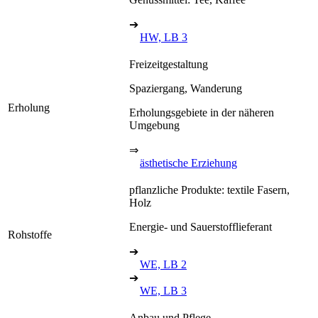
➔
HW, LB 3
Freizeitgestaltung
Spaziergang, Wanderung
Erholung
Erholungsgebiete in der näheren
Umgebung
⇒
ästhetische Erziehung
pflanzliche Produkte: textile Fasern,
Holz
Energie- und Sauerstofflieferant
Rohstoffe
➔
WE, LB 2
➔
WE, LB 3
Anbau und Pflege