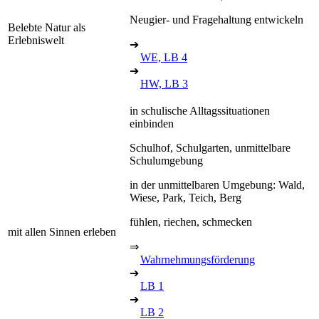
Neugier- und Fragehaltung entwickeln
Belebte Natur als
Erlebniswelt
➔
WE, LB 4
➔
HW, LB 3
in schulische Alltagssituationen
einbinden
Schulhof, Schulgarten, unmittelbare
Schulumgebung
in der unmittelbaren Umgebung: Wald,
Wiese, Park, Teich, Berg
fühlen, riechen, schmecken
mit allen Sinnen erleben
⇒
Wahrnehmungsförderung
➔
LB 1
➔
LB 2