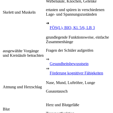
Wirbelsäule, Knochen, Gelenke
ertasten und spüren in verschiedenen
Skelett und Muskeln
Lage- und Spannungszuständen
➔
FÖS(L), BIO, Kl. 5/6, LB 3
grundlegende Funktionsweise, einfache
Zusammenhänge
Fragen der Schüler aufgreifen
ausgewählte Vorgänge
und Kreisläufe betrachten
⇒
Gesundheitsbewusstsein
⇒
Förderung kognitiver Fähigkeiten
Nase, Mund, Luftröhre, Lunge
Atmung und Herzschlag
Gasaustausch
Herz und Blutgefäße
Blut