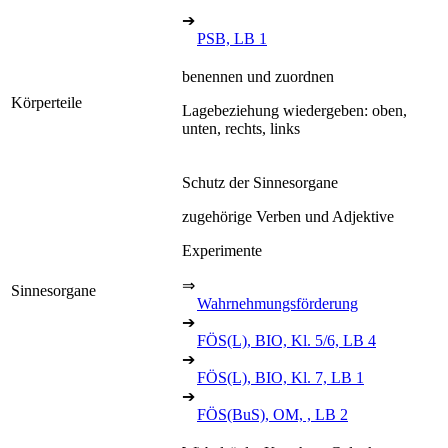
➔
PSB, LB 1
benennen und zuordnen
Körperteile
Lagebeziehung wiedergeben: oben,
unten, rechts, links
Schutz der Sinnesorgane
zugehörige Verben und Adjektive
Experimente
⇒
Sinnesorgane
Wahrnehmungsförderung
➔
FÖS(L), BIO, Kl. 5/6, LB 4
➔
FÖS(L), BIO, Kl. 7, LB 1
➔
FÖS(BuS), OM, , LB 2