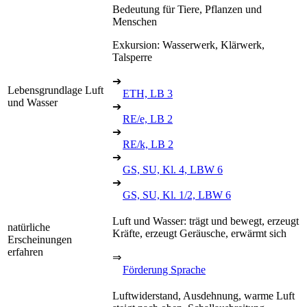
Bedeutung für Tiere, Pflanzen und
Menschen
Exkursion: Wasserwerk, Klärwerk,
Talsperre
➔
Lebensgrundlage Luft
ETH, LB 3
und Wasser
➔
RE/e, LB 2
➔
RE/k, LB 2
➔
GS, SU, Kl. 4, LBW 6
➔
GS, SU, Kl. 1/2, LBW 6
Luft und Wasser: trägt und bewegt, erzeugt
natürliche
Kräfte, erzeugt Geräusche, erwärmt sich
Erscheinungen
erfahren
⇒
Förderung Sprache
Luftwiderstand, Ausdehnung, warme Luft