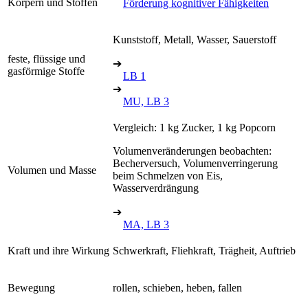
Körpern und Stoffen
Förderung kognitiver Fähigkeiten
Kunststoff, Metall, Wasser, Sauerstoff
feste, flüssige und
➔
gasförmige Stoffe
LB 1
➔
MU, LB 3
Vergleich: 1 kg Zucker, 1 kg Popcorn
Volumenveränderungen beobachten:
Becherversuch, Volumenverringerung
Volumen und Masse
beim Schmelzen von Eis,
Wasserverdrängung
➔
MA, LB 3
Kraft und ihre Wirkung
Schwerkraft, Fliehkraft, Trägheit, Auftrieb
Bewegung
rollen, schieben, heben, fallen