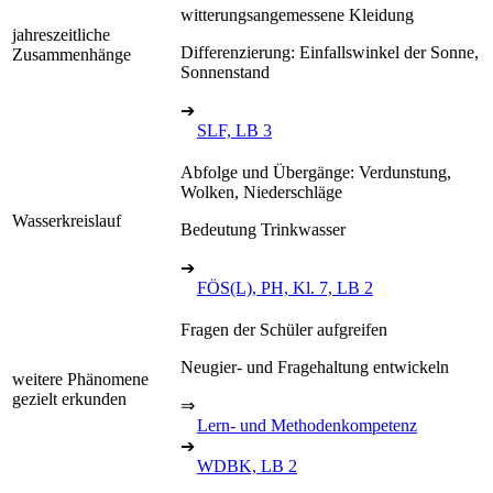
witterungsangemessene Kleidung
jahreszeitliche
Differenzierung: Einfallswinkel der Sonne,
Zusammenhänge
Sonnenstand
➔
SLF, LB 3
Abfolge und Übergänge: Verdunstung,
Wolken, Niederschläge
Wasserkreislauf
Bedeutung Trinkwasser
➔
FÖS(L), PH, Kl. 7, LB 2
Fragen der Schüler aufgreifen
Neugier- und Fragehaltung entwickeln
weitere Phänomene
gezielt erkunden
⇒
Lern- und Methodenkompetenz
➔
WDBK, LB 2