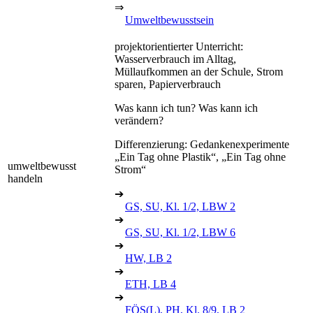
⇒
Umweltbewusstsein
projektorientierter Unterricht:
Wasserverbrauch im Alltag,
Müllaufkommen an der Schule, Strom
sparen, Papierverbrauch
Was kann ich tun? Was kann ich
verändern?
Differenzierung: Gedankenexperimente
„Ein Tag ohne Plastik“, „Ein Tag ohne
umweltbewusst
Strom“
handeln
➔
GS, SU, Kl. 1/2, LBW 2
➔
GS, SU, Kl. 1/2, LBW 6
➔
HW, LB 2
➔
ETH, LB 4
➔
FÖS(L), PH, Kl. 8/9, LB 2