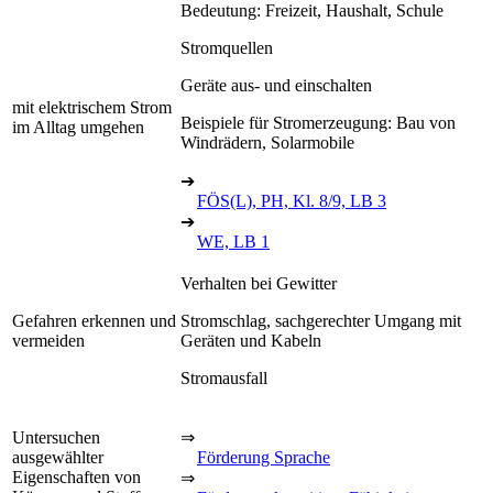
Bedeutung: Freizeit, Haushalt, Schule
Stromquellen
Geräte aus- und einschalten
mit elektrischem Strom
Beispiele für Stromerzeugung: Bau von
im Alltag umgehen
Windrädern, Solarmobile
➔
FÖS(L), PH, Kl. 8/9, LB 3
➔
WE, LB 1
Verhalten bei Gewitter
Gefahren erkennen und
Stromschlag, sachgerechter Umgang mit
vermeiden
Geräten und Kabeln
Stromausfall
Untersuchen
⇒
ausgewählter
Förderung Sprache
Eigenschaften von
⇒