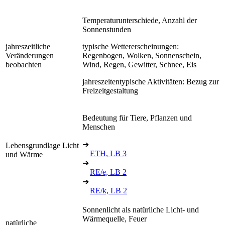
Temperaturunterschiede, Anzahl der
Sonnenstunden
jahreszeitliche
typische Wettererscheinungen:
Veränderungen
Regenbogen, Wolken, Sonnenschein,
beobachten
Wind, Regen, Gewitter, Schnee, Eis
jahreszeitentypische Aktivitäten: Bezug zur
Freizeitgestaltung
Bedeutung für Tiere, Pflanzen und
Menschen
➔
Lebensgrundlage Licht
ETH, LB 3
und Wärme
➔
RE/e, LB 2
➔
RE/k, LB 2
Sonnenlicht als natürliche Licht- und
Wärmequelle, Feuer
natürliche