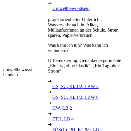
⇒
Umweltbewusstsein
projektorientierter Unterricht:
Wasserverbrauch im Alltag,
Müllaufkommen an der Schule, Strom
sparen, Papierverbrauch
Was kann ich tun? Was kann ich
verändern?
Differenzierung: Gedankenexperimente
„Ein Tag ohne Plastik“, „Ein Tag ohne
umweltbewusst
Strom“
handeln
➔
GS, SU, Kl. 1/2, LBW 2
➔
GS, SU, Kl. 1/2, LBW 6
➔
HW, LB 2
➔
ETH, LB 4
➔
FÖS(L), PH, Kl. 8/9, LB 2