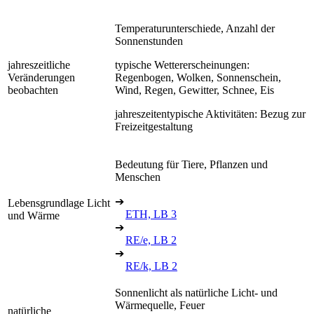
Temperaturunterschiede, Anzahl der
Sonnenstunden
jahreszeitliche
typische Wettererscheinungen:
Veränderungen
Regenbogen, Wolken, Sonnenschein,
beobachten
Wind, Regen, Gewitter, Schnee, Eis
jahreszeitentypische Aktivitäten: Bezug zur
Freizeitgestaltung
Bedeutung für Tiere, Pflanzen und
Menschen
➔
Lebensgrundlage Licht
ETH, LB 3
und Wärme
➔
RE/e, LB 2
➔
RE/k, LB 2
Sonnenlicht als natürliche Licht- und
Wärmequelle, Feuer
natürliche