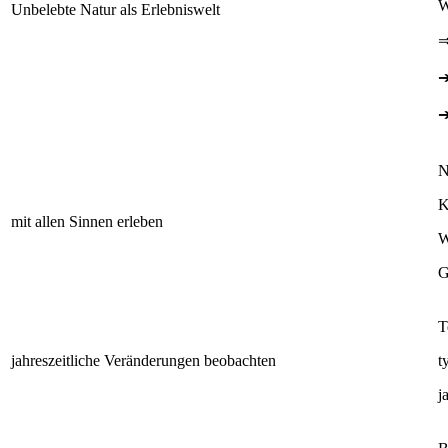
W
Unbelebte Natur als Erlebniswelt
N
K
mit allen Sinnen erleben
W
G
T
jahreszeitliche Veränderungen beobachten
t
j