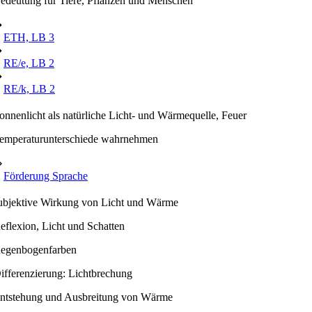
edeutung für Tiere, Pflanzen und Menschen
➔
ETH, LB 3
➔
RE/e, LB 2
➔
RE/k, LB 2
onnenlicht als natürliche Licht- und Wärmequelle, Feuer
emperaturunterschiede wahrnehmen
⇒
Förderung Sprache
ubjektive Wirkung von Licht und Wärme
eflexion, Licht und Schatten
egenbogenfarben
ifferenzierung: Lichtbrechung
ntstehung und Ausbreitung von Wärme