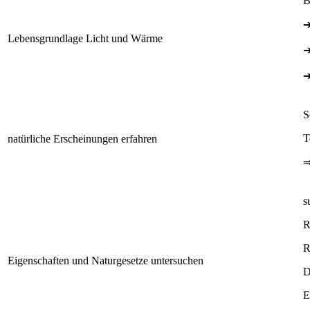
B
Lebensgrundlage Licht und Wärme
S
T
natürliche Erscheinungen erfahren
s
R
R
Eigenschaften und Naturgesetze untersuchen
D
E