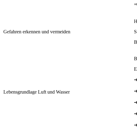
H
Gefahren erkennen und vermeiden
S
B
B
E
Lebensgrundlage Luft und Wasser