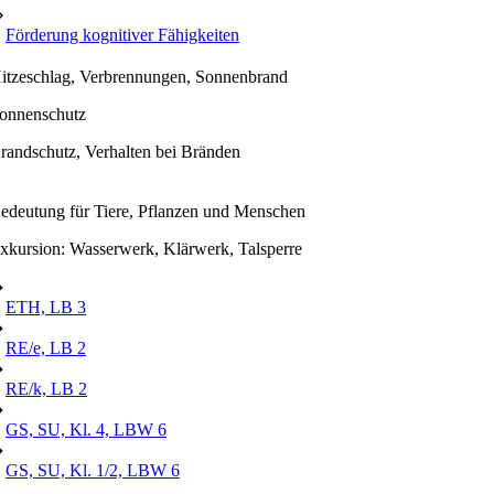
⇒
Förderung kognitiver Fähigkeiten
itzeschlag, Verbrennungen, Sonnenbrand
onnenschutz
randschutz, Verhalten bei Bränden
edeutung für Tiere, Pflanzen und Menschen
xkursion: Wasserwerk, Klärwerk, Talsperre
➔
ETH, LB 3
➔
RE/e, LB 2
➔
RE/k, LB 2
➔
GS, SU, Kl. 4, LBW 6
➔
GS, SU, Kl. 1/2, LBW 6