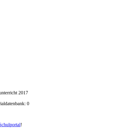
nterricht 2017
rialdatenbank: 0
chulportal
!