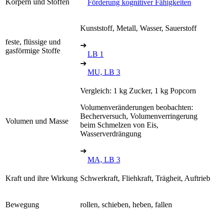
Körpern und Stoffen
Förderung kognitiver Fähigkeiten
Kunststoff, Metall, Wasser, Sauerstoff
feste, flüssige und
➔
gasförmige Stoffe
LB 1
➔
MU, LB 3
Vergleich: 1 kg Zucker, 1 kg Popcorn
Volumenveränderungen beobachten:
Becherversuch, Volumenverringerung
Volumen und Masse
beim Schmelzen von Eis,
Wasserverdrängung
➔
MA, LB 3
Kraft und ihre Wirkung
Schwerkraft, Fliehkraft, Trägheit, Auftrieb
Bewegung
rollen, schieben, heben, fallen