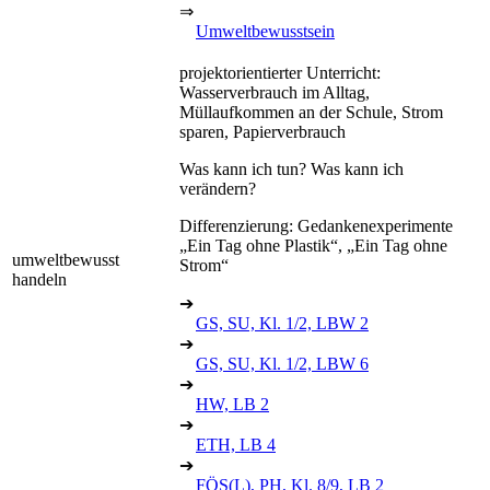
⇒
Umweltbewusstsein
projektorientierter Unterricht:
Wasserverbrauch im Alltag,
Müllaufkommen an der Schule, Strom
sparen, Papierverbrauch
Was kann ich tun? Was kann ich
verändern?
Differenzierung: Gedankenexperimente
„Ein Tag ohne Plastik“, „Ein Tag ohne
umweltbewusst
Strom“
handeln
➔
GS, SU, Kl. 1/2, LBW 2
➔
GS, SU, Kl. 1/2, LBW 6
➔
HW, LB 2
➔
ETH, LB 4
➔
FÖS(L), PH, Kl. 8/9, LB 2