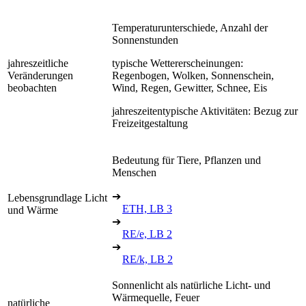
Temperaturunterschiede, Anzahl der
Sonnenstunden
jahreszeitliche
typische Wettererscheinungen:
Veränderungen
Regenbogen, Wolken, Sonnenschein,
beobachten
Wind, Regen, Gewitter, Schnee, Eis
jahreszeitentypische Aktivitäten: Bezug zur
Freizeitgestaltung
Bedeutung für Tiere, Pflanzen und
Menschen
➔
Lebensgrundlage Licht
ETH, LB 3
und Wärme
➔
RE/e, LB 2
➔
RE/k, LB 2
Sonnenlicht als natürliche Licht- und
Wärmequelle, Feuer
natürliche