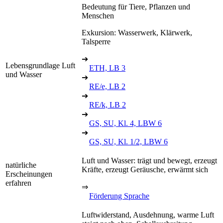
Bedeutung für Tiere, Pflanzen und
Menschen
Exkursion: Wasserwerk, Klärwerk,
Talsperre
➔
Lebensgrundlage Luft
ETH, LB 3
und Wasser
➔
RE/e, LB 2
➔
RE/k, LB 2
➔
GS, SU, Kl. 4, LBW 6
➔
GS, SU, Kl. 1/2, LBW 6
Luft und Wasser: trägt und bewegt, erzeugt
natürliche
Kräfte, erzeugt Geräusche, erwärmt sich
Erscheinungen
erfahren
⇒
Förderung Sprache
Luftwiderstand, Ausdehnung, warme Luft