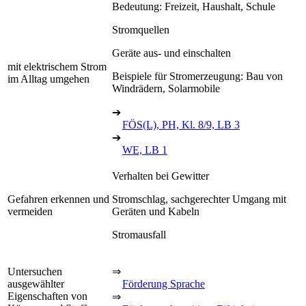
Bedeutung: Freizeit, Haushalt, Schule
Stromquellen
Geräte aus- und einschalten
mit elektrischem Strom
Beispiele für Stromerzeugung: Bau von
im Alltag umgehen
Windrädern, Solarmobile
➔
FÖS(L), PH, Kl. 8/9, LB 3
➔
WE, LB 1
Verhalten bei Gewitter
Gefahren erkennen und
Stromschlag, sachgerechter Umgang mit
vermeiden
Geräten und Kabeln
Stromausfall
Untersuchen
⇒
ausgewählter
Förderung Sprache
Eigenschaften von
⇒