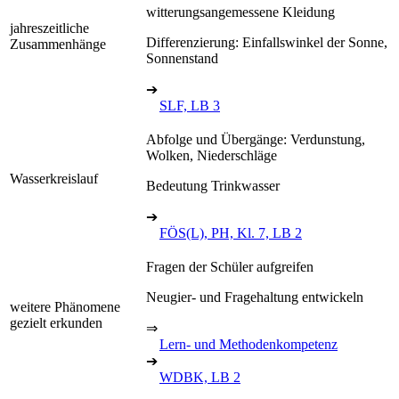
witterungsangemessene Kleidung
jahreszeitliche
Differenzierung: Einfallswinkel der Sonne,
Zusammenhänge
Sonnenstand
➔
SLF, LB 3
Abfolge und Übergänge: Verdunstung,
Wolken, Niederschläge
Wasserkreislauf
Bedeutung Trinkwasser
➔
FÖS(L), PH, Kl. 7, LB 2
Fragen der Schüler aufgreifen
Neugier- und Fragehaltung entwickeln
weitere Phänomene
gezielt erkunden
⇒
Lern- und Methodenkompetenz
➔
WDBK, LB 2