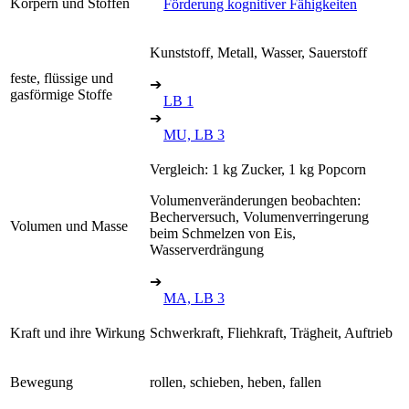
Körpern und Stoffen
Förderung kognitiver Fähigkeiten
Kunststoff, Metall, Wasser, Sauerstoff
feste, flüssige und
➔
gasförmige Stoffe
LB 1
➔
MU, LB 3
Vergleich: 1 kg Zucker, 1 kg Popcorn
Volumenveränderungen beobachten:
Becherversuch, Volumenverringerung
Volumen und Masse
beim Schmelzen von Eis,
Wasserverdrängung
➔
MA, LB 3
Kraft und ihre Wirkung
Schwerkraft, Fliehkraft, Trägheit, Auftrieb
Bewegung
rollen, schieben, heben, fallen