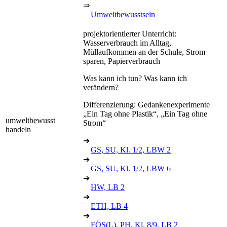
⇒
Umweltbewusstsein
projektorientierter Unterricht:
Wasserverbrauch im Alltag,
Müllaufkommen an der Schule, Strom
sparen, Papierverbrauch
Was kann ich tun? Was kann ich
verändern?
Differenzierung: Gedankenexperimente
„Ein Tag ohne Plastik“, „Ein Tag ohne
umweltbewusst
Strom“
handeln
➔
GS, SU, Kl. 1/2, LBW 2
➔
GS, SU, Kl. 1/2, LBW 6
➔
HW, LB 2
➔
ETH, LB 4
➔
FÖS(L), PH, Kl. 8/9, LB 2