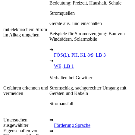
Bedeutung: Freizeit, Haushalt, Schule
Stromquellen
Geräte aus- und einschalten
mit elektrischem Strom
Beispiele für Stromerzeugung: Bau von
im Alltag umgehen
Windrädern, Solarmobile
➔
FÖS(L), PH, Kl. 8/9, LB 3
➔
WE, LB 1
Verhalten bei Gewitter
Gefahren erkennen und
Stromschlag, sachgerechter Umgang mit
vermeiden
Geräten und Kabeln
Stromausfall
Untersuchen
⇒
ausgewählter
Förderung Sprache
Eigenschaften von
⇒