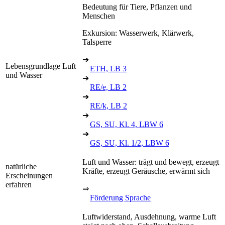
Bedeutung für Tiere, Pflanzen und
Menschen
Exkursion: Wasserwerk, Klärwerk,
Talsperre
➔
Lebensgrundlage Luft
ETH, LB 3
und Wasser
➔
RE/e, LB 2
➔
RE/k, LB 2
➔
GS, SU, Kl. 4, LBW 6
➔
GS, SU, Kl. 1/2, LBW 6
Luft und Wasser: trägt und bewegt, erzeugt
natürliche
Kräfte, erzeugt Geräusche, erwärmt sich
Erscheinungen
erfahren
⇒
Förderung Sprache
Luftwiderstand, Ausdehnung, warme Luft