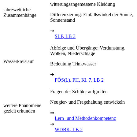
witterungsangemessene Kleidung
jahreszeitliche
Differenzierung: Einfallswinkel der Sonne,
Zusammenhänge
Sonnenstand
➔
SLF, LB 3
Abfolge und Übergänge: Verdunstung,
Wolken, Niederschläge
Wasserkreislauf
Bedeutung Trinkwasser
➔
FÖS(L), PH, Kl. 7, LB 2
Fragen der Schüler aufgreifen
Neugier- und Fragehaltung entwickeln
weitere Phänomene
gezielt erkunden
⇒
Lern- und Methodenkompetenz
➔
WDBK, LB 2