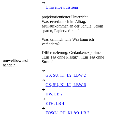
⇒
Umweltbewusstsein
projektorientierter Unterricht:
Wasserverbrauch im Alltag,
Müllaufkommen an der Schule, Strom
sparen, Papierverbrauch
Was kann ich tun? Was kann ich
verändern?
Differenzierung: Gedankenexperimente
„Ein Tag ohne Plastik“, „Ein Tag ohne
umweltbewusst
Strom“
handeln
➔
GS, SU, Kl. 1/2, LBW 2
➔
GS, SU, Kl. 1/2, LBW 6
➔
HW, LB 2
➔
ETH, LB 4
➔
FÖS(L), PH, Kl. 8/9, LB 2