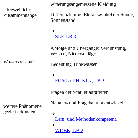
witterungsangemessene Kleidung
jahreszeitliche
Differenzierung: Einfallswinkel der Sonne,
Zusammenhänge
Sonnenstand
➔
SLF, LB 3
Abfolge und Übergänge: Verdunstung,
Wolken, Niederschläge
Wasserkreislauf
Bedeutung Trinkwasser
➔
FÖS(L), PH, Kl. 7, LB 2
Fragen der Schüler aufgreifen
Neugier- und Fragehaltung entwickeln
weitere Phänomene
gezielt erkunden
⇒
Lern- und Methodenkompetenz
➔
WDBK, LB 2