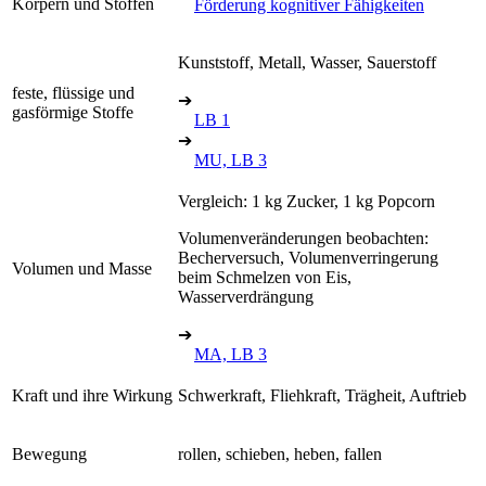
Körpern und Stoffen
Förderung kognitiver Fähigkeiten
Kunststoff, Metall, Wasser, Sauerstoff
feste, flüssige und
➔
gasförmige Stoffe
LB 1
➔
MU, LB 3
Vergleich: 1 kg Zucker, 1 kg Popcorn
Volumenveränderungen beobachten:
Becherversuch, Volumenverringerung
Volumen und Masse
beim Schmelzen von Eis,
Wasserverdrängung
➔
MA, LB 3
Kraft und ihre Wirkung
Schwerkraft, Fliehkraft, Trägheit, Auftrieb
Bewegung
rollen, schieben, heben, fallen