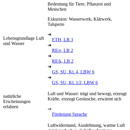
Bedeutung für Tiere, Pflanzen und
Menschen
Exkursion: Wasserwerk, Klärwerk,
Talsperre
➔
Lebensgrundlage Luft
ETH, LB 3
und Wasser
➔
RE/e, LB 2
➔
RE/k, LB 2
➔
GS, SU, Kl. 4, LBW 6
➔
GS, SU, Kl. 1/2, LBW 6
Luft und Wasser: trägt und bewegt, erzeugt
natürliche
Kräfte, erzeugt Geräusche, erwärmt sich
Erscheinungen
erfahren
⇒
Förderung Sprache
Luftwiderstand, Ausdehnung, warme Luft