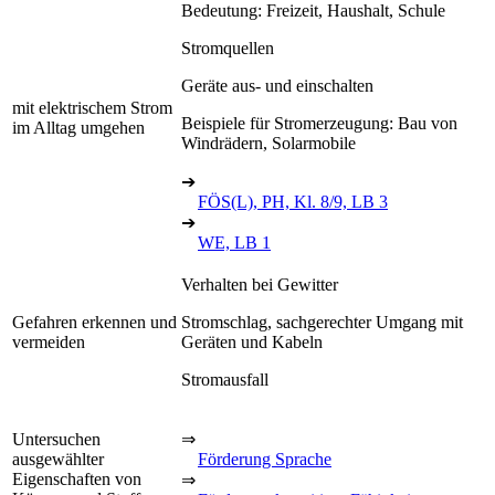
Bedeutung: Freizeit, Haushalt, Schule
Stromquellen
Geräte aus- und einschalten
mit elektrischem Strom
Beispiele für Stromerzeugung: Bau von
im Alltag umgehen
Windrädern, Solarmobile
➔
FÖS(L), PH, Kl. 8/9, LB 3
➔
WE, LB 1
Verhalten bei Gewitter
Gefahren erkennen und
Stromschlag, sachgerechter Umgang mit
vermeiden
Geräten und Kabeln
Stromausfall
Untersuchen
⇒
ausgewählter
Förderung Sprache
Eigenschaften von
⇒