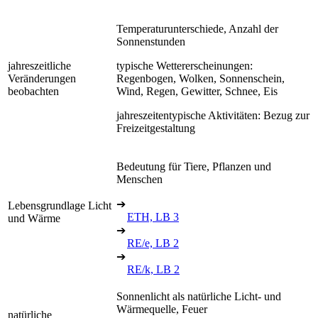
Temperaturunterschiede, Anzahl der
Sonnenstunden
jahreszeitliche
typische Wettererscheinungen:
Veränderungen
Regenbogen, Wolken, Sonnenschein,
beobachten
Wind, Regen, Gewitter, Schnee, Eis
jahreszeitentypische Aktivitäten: Bezug zur
Freizeitgestaltung
Bedeutung für Tiere, Pflanzen und
Menschen
➔
Lebensgrundlage Licht
ETH, LB 3
und Wärme
➔
RE/e, LB 2
➔
RE/k, LB 2
Sonnenlicht als natürliche Licht- und
Wärmequelle, Feuer
natürliche