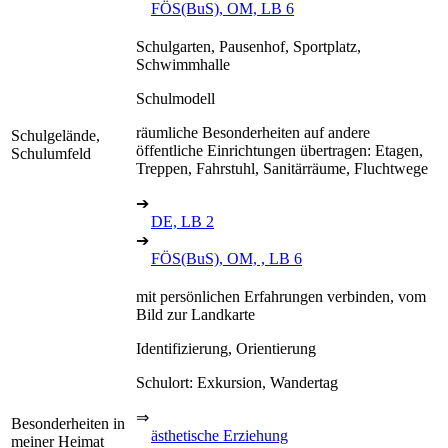
FÖS(BuS), OM, LB 6
Schulgarten, Pausenhof, Sportplatz,
Schwimmhalle
Schulmodell
räumliche Besonderheiten auf andere
Schulgelände,
öffentliche Einrichtungen übertragen: Etagen,
Schulumfeld
Treppen, Fahrstuhl, Sanitärräume, Fluchtwege
➔
DE, LB 2
➔
FÖS(BuS), OM, , LB 6
mit persönlichen Erfahrungen verbinden, vom
Bild zur Landkarte
Identifizierung, Orientierung
Schulort: Exkursion, Wandertag
⇒
Besonderheiten in
ästhetische Erziehung
meiner Heimat