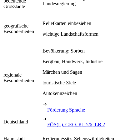
bedeutende
Landesregierung
Großstädte
Reliefkarten einbeziehen
geografische
Besonderheiten
wichtige Landschaftsformen
Bevölkerung: Sorben
Bergbau, Handwerk, Industrie
Märchen und Sagen
regionale
Besonderheiten
touristische Ziele
Autokennzeichen
⇒
Förderung Sprache
➔
Deutschland
FÖS(L), GEO, Kl. 5/6, LB 2
Hauptstadt
Regierungssitz, Sehenswürdigkeiten