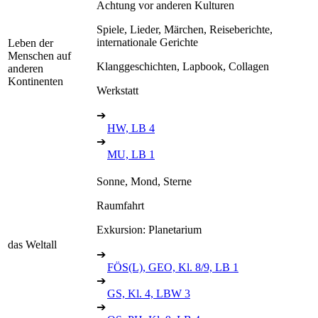
Achtung vor anderen Kulturen
Spiele, Lieder, Märchen, Reiseberichte,
internationale Gerichte
Leben der
Menschen auf
Klanggeschichten, Lapbook, Collagen
anderen
Kontinenten
Werkstatt
➔
HW, LB 4
➔
MU, LB 1
Sonne, Mond, Sterne
Raumfahrt
Exkursion: Planetarium
das Weltall
➔
FÖS(L), GEO, Kl. 8/9, LB 1
➔
GS, Kl. 4, LBW 3
➔