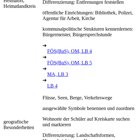
Heimatort,
Differenzierung: Entfernungen feststellen
Heimatlandkreis
öffentliche Einrichtungen: Bibliothek, Polizei,
Agentur für Arbeit, Kirche
kommunalpolitische Strukturen kennenlernen:
Bürgermeister, Bürgersprechstunde
➔
FÖS(BuS), OM, LB 4
➔
FÖS(BuS), OM, LB 5
➔
MA, LB 3
➔
LB 4
Flüsse, Seen, Berge, Verkehrswege
ausgewählte Symbole benennen und zuordnen
Wohnorte der Schüler auf Kreiskarte suchen
geografische
und markieren
Besonderheiten
Differenzierung: Landschaftsformen,