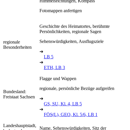
Himmelsrichtungen, Kompass
Fotomappen anfertigen
Geschichte des Heimatortes, berühmte
Persönlichkeiten, regionale Sagen
Sehenswürdigkeiten, Ausflugsziele
regionale
Besonderheiten
➔
LB 5
➔
ETH, LB 3
Flagge und Wappen
regionale, persönliche Bezüge aufgreifen
Bundesland:
Freistaat Sachsen
➔
GS, SU, Kl. 4, LB 5
➔
FÖS(L), GEO, Kl. 5/6, LB 1
Landeshauptstadt,
Name, Sehenswürdigkeiten, Sitz der