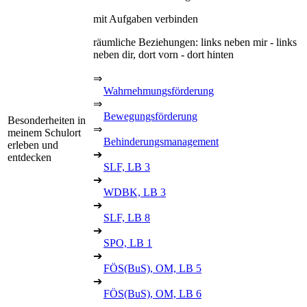
mit Aufgaben verbinden
räumliche Beziehungen: links neben mir - links
neben dir, dort vorn - dort hinten
⇒
Wahrnehmungsförderung
⇒
Bewegungsförderung
Besonderheiten in
⇒
meinem Schulort
Behinderungsmanagement
erleben und
➔
entdecken
SLF, LB 3
➔
WDBK, LB 3
➔
SLF, LB 8
➔
SPO, LB 1
➔
FÖS(BuS), OM, LB 5
➔
FÖS(BuS), OM, LB 6