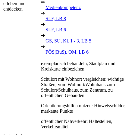
⇒
erleben und
Medienkompetenz
entdecken
➔
SLF, LB 8
➔
SLF, LB 6
➔
GS, SU, Kl. 1 - 3, LB 5
➔
FÖS(BuS), OM, LB 6
exemplarisch behandeln, Stadtplan und
Kreiskarte einbeziehen
Schulort mit Wohnort vergleichen: wichtige
Straßen, vom Wohnort/Wohnhaus zum
Schulort/Schulhaus, zum Zentrum, zu
öffentlichen Gebäuden
Orientierungshilfen nutzen: Hinweisschilder,
markante Punkte
öffentlicher Nahverkehr: Haltestellen,
Verkehrsmittel