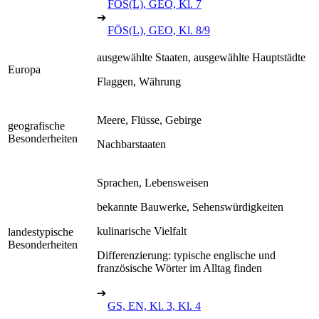
FÖS(L), GEO, Kl. 7
➔
FÖS(L), GEO, Kl. 8/9
ausgewählte Staaten, ausgewählte Hauptstädte
Europa
Flaggen, Währung
Meere, Flüsse, Gebirge
geografische
Besonderheiten
Nachbarstaaten
Sprachen, Lebensweisen
bekannte Bauwerke, Sehenswürdigkeiten
kulinarische Vielfalt
landestypische
Besonderheiten
Differenzierung: typische englische und
französische Wörter im Alltag finden
➔
GS, EN, Kl. 3, Kl. 4