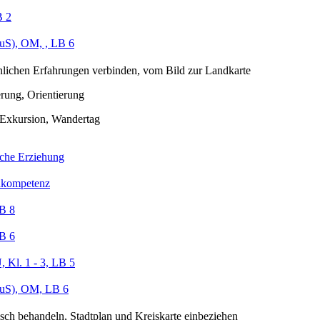
B 2
S), OM, , LB 6
nlichen Erfahrungen verbinden, vom Bild zur Landkarte
ierung, Orientierung
 Exkursion, Wandertag
sche Erziehung
kompetenz
B 8
B 6
 Kl. 1 - 3, LB 5
uS), OM, LB 6
sch behandeln, Stadtplan und Kreiskarte einbeziehen