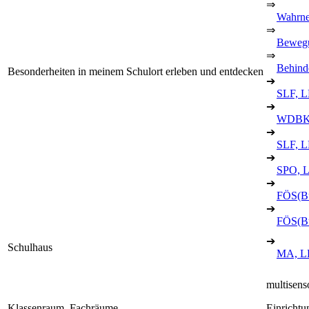
⇒
Wahrne
⇒
Bewegu
⇒
Behind
Besonderheiten in meinem Schulort erleben und entdecken
➔
SLF, L
➔
WDBK,
➔
SLF, L
➔
SPO, 
➔
FÖS(B
➔
FÖS(B
➔
Schulhaus
MA, L
multisens
Klassenraum, Fachräume
Einrichtu