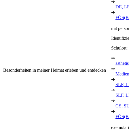
➔
DE, L
➔
FÖS(Bu
mit persö
Identifiz
Schulort:
⇒
ästheti
⇒
Besonderheiten in meiner Heimat erleben und entdecken
Medien
➔
SLF, L
➔
SLF, L
➔
GS, SU,
➔
FÖS(B
exemplari