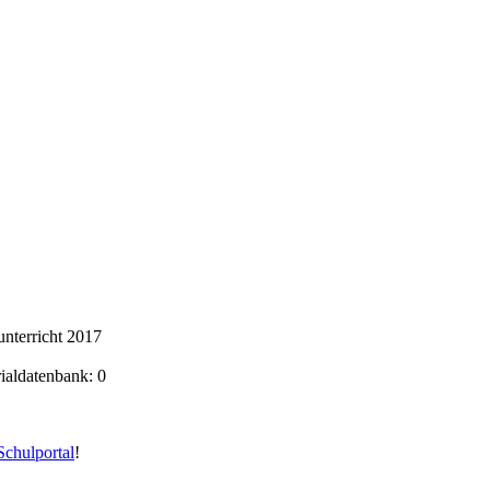
nterricht 2017
rialdatenbank: 0
chulportal
!