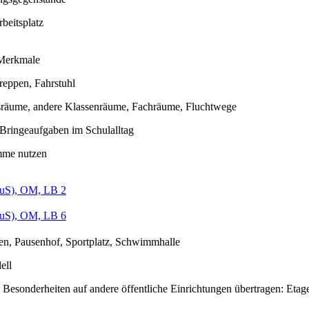
rbeitsplatz
 Merkmale
reppen, Fahrstuhl
sräume, andere Klassenräume, Fachräume, Fluchtwege
Bringeaufgaben im Schulalltag
mme nutzen
uS), OM, LB 2
uS), OM, LB 6
en, Pausenhof, Sportplatz, Schwimmhalle
ell
 Besonderheiten auf andere öffentliche Einrichtungen übertragen: Etag