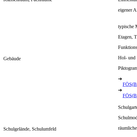
eigener A
typische
Etagen, T
Funktion
Hol- und 
Gebäude
Piktogra
➔
FÖS(B
➔
FÖS(B
Schulgart
Schulmod
räumliche
Schulgelände, Schulumfeld