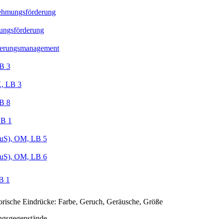
hmungsförderung
ngsförderung
erungsmanagement
B 3
 LB 3
B 8
LB 1
uS), OM, LB 5
uS), OM, LB 6
B 1
orische Eindrücke: Farbe, Geruch, Geräusche, Größe
ngsgegenstände