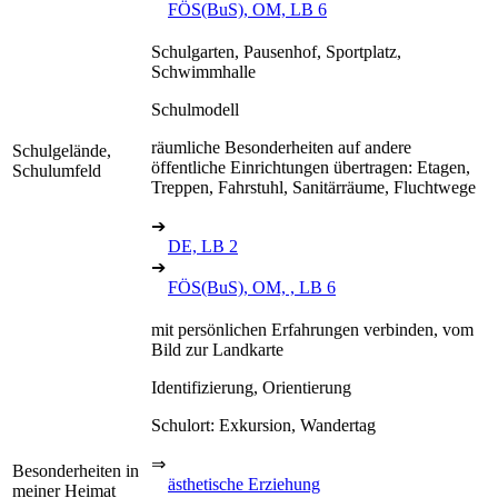
FÖS(BuS), OM, LB 6
Schulgarten, Pausenhof, Sportplatz,
Schwimmhalle
Schulmodell
räumliche Besonderheiten auf andere
Schulgelände,
öffentliche Einrichtungen übertragen: Etagen,
Schulumfeld
Treppen, Fahrstuhl, Sanitärräume, Fluchtwege
➔
DE, LB 2
➔
FÖS(BuS), OM, , LB 6
mit persönlichen Erfahrungen verbinden, vom
Bild zur Landkarte
Identifizierung, Orientierung
Schulort: Exkursion, Wandertag
⇒
Besonderheiten in
ästhetische Erziehung
meiner Heimat