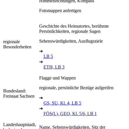
Himmelsrichtungen, Kompass
Fotomappen anfertigen
Geschichte des Heimatortes, berühmte
Persönlichkeiten, regionale Sagen
Sehenswürdigkeiten, Ausflugsziele
regionale
Besonderheiten
➔
LB 5
➔
ETH, LB 3
Flagge und Wappen
regionale, persönliche Bezüge aufgreifen
Bundesland:
Freistaat Sachsen
➔
GS, SU, Kl. 4, LB 5
➔
FÖS(L), GEO, Kl. 5/6, LB 1
Landeshauptstadt,
Name, Sehenswürdigkeiten, Sitz der