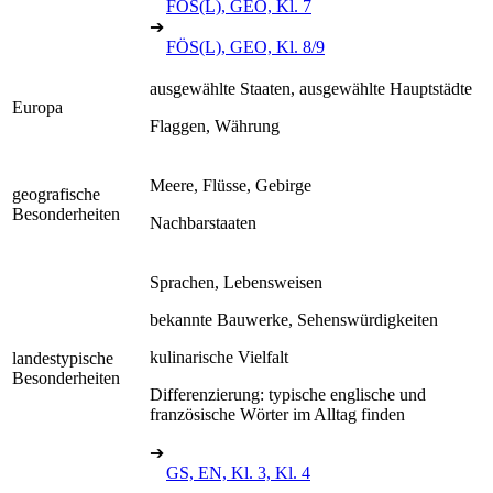
FÖS(L), GEO, Kl. 7
➔
FÖS(L), GEO, Kl. 8/9
ausgewählte Staaten, ausgewählte Hauptstädte
Europa
Flaggen, Währung
Meere, Flüsse, Gebirge
geografische
Besonderheiten
Nachbarstaaten
Sprachen, Lebensweisen
bekannte Bauwerke, Sehenswürdigkeiten
kulinarische Vielfalt
landestypische
Besonderheiten
Differenzierung: typische englische und
französische Wörter im Alltag finden
➔
GS, EN, Kl. 3, Kl. 4