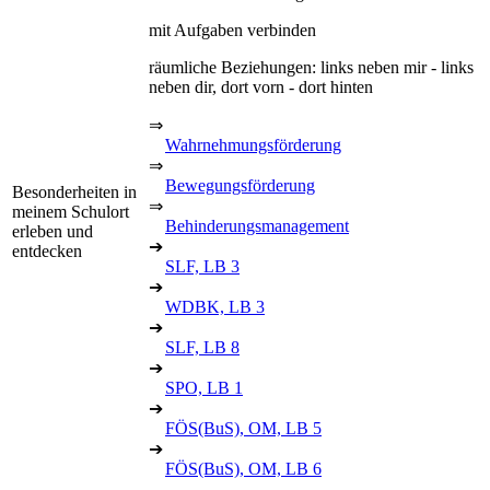
mit Aufgaben verbinden
räumliche Beziehungen: links neben mir - links
neben dir, dort vorn - dort hinten
⇒
Wahrnehmungsförderung
⇒
Bewegungsförderung
Besonderheiten in
⇒
meinem Schulort
Behinderungsmanagement
erleben und
➔
entdecken
SLF, LB 3
➔
WDBK, LB 3
➔
SLF, LB 8
➔
SPO, LB 1
➔
FÖS(BuS), OM, LB 5
➔
FÖS(BuS), OM, LB 6