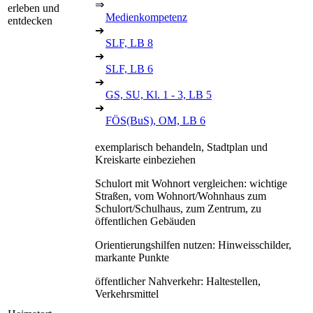
⇒
erleben und
Medienkompetenz
entdecken
➔
SLF, LB 8
➔
SLF, LB 6
➔
GS, SU, Kl. 1 - 3, LB 5
➔
FÖS(BuS), OM, LB 6
exemplarisch behandeln, Stadtplan und
Kreiskarte einbeziehen
Schulort mit Wohnort vergleichen: wichtige
Straßen, vom Wohnort/Wohnhaus zum
Schulort/Schulhaus, zum Zentrum, zu
öffentlichen Gebäuden
Orientierungshilfen nutzen: Hinweisschilder,
markante Punkte
öffentlicher Nahverkehr: Haltestellen,
Verkehrsmittel