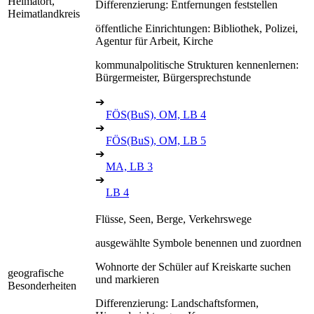
Heimatort,
Differenzierung: Entfernungen feststellen
Heimatlandkreis
öffentliche Einrichtungen: Bibliothek, Polizei,
Agentur für Arbeit, Kirche
kommunalpolitische Strukturen kennenlernen:
Bürgermeister, Bürgersprechstunde
➔
FÖS(BuS), OM, LB 4
➔
FÖS(BuS), OM, LB 5
➔
MA, LB 3
➔
LB 4
Flüsse, Seen, Berge, Verkehrswege
ausgewählte Symbole benennen und zuordnen
Wohnorte der Schüler auf Kreiskarte suchen
geografische
und markieren
Besonderheiten
Differenzierung: Landschaftsformen,