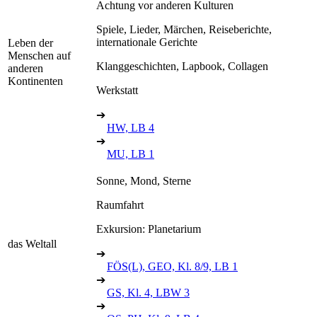
Achtung vor anderen Kulturen
Spiele, Lieder, Märchen, Reiseberichte,
internationale Gerichte
Leben der
Menschen auf
Klanggeschichten, Lapbook, Collagen
anderen
Kontinenten
Werkstatt
➔
HW, LB 4
➔
MU, LB 1
Sonne, Mond, Sterne
Raumfahrt
Exkursion: Planetarium
das Weltall
➔
FÖS(L), GEO, Kl. 8/9, LB 1
➔
GS, Kl. 4, LBW 3
➔