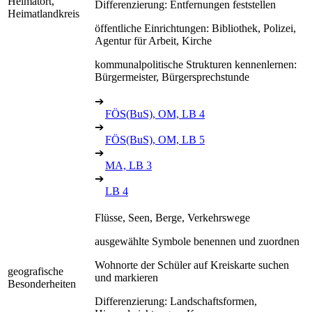
Heimatort,
Differenzierung: Entfernungen feststellen
Heimatlandkreis
öffentliche Einrichtungen: Bibliothek, Polizei,
Agentur für Arbeit, Kirche
kommunalpolitische Strukturen kennenlernen:
Bürgermeister, Bürgersprechstunde
➔
FÖS(BuS), OM, LB 4
➔
FÖS(BuS), OM, LB 5
➔
MA, LB 3
➔
LB 4
Flüsse, Seen, Berge, Verkehrswege
ausgewählte Symbole benennen und zuordnen
Wohnorte der Schüler auf Kreiskarte suchen
geografische
und markieren
Besonderheiten
Differenzierung: Landschaftsformen,