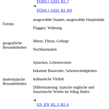
FÖS(L), GEO, Kl. 7
➔
FÖS(L), GEO, Kl. 8/9
ausgewählte Staaten, ausgewählte Hauptstädte
Europa
Flaggen, Währung
Meere, Flüsse, Gebirge
geografische
Besonderheiten
Nachbarstaaten
Sprachen, Lebensweisen
bekannte Bauwerke, Sehenswürdigkeiten
kulinarische Vielfalt
landestypische
Besonderheiten
Differenzierung: typische englische und
französische Wörter im Alltag finden
➔
GS, EN, Kl. 3, Kl. 4