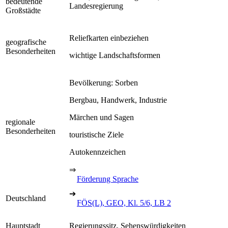
bedeutende
Landesregierung
Großstädte
Reliefkarten einbeziehen
geografische
Besonderheiten
wichtige Landschaftsformen
Bevölkerung: Sorben
Bergbau, Handwerk, Industrie
Märchen und Sagen
regionale
Besonderheiten
touristische Ziele
Autokennzeichen
⇒
Förderung Sprache
➔
Deutschland
FÖS(L), GEO, Kl. 5/6, LB 2
Hauptstadt
Regierungssitz, Sehenswürdigkeiten