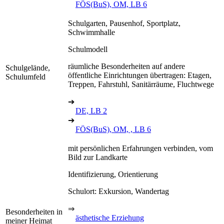
FÖS(BuS), OM, LB 6
Schulgarten, Pausenhof, Sportplatz,
Schwimmhalle
Schulmodell
räumliche Besonderheiten auf andere
Schulgelände,
öffentliche Einrichtungen übertragen: Etagen,
Schulumfeld
Treppen, Fahrstuhl, Sanitärräume, Fluchtwege
➔
DE, LB 2
➔
FÖS(BuS), OM, , LB 6
mit persönlichen Erfahrungen verbinden, vom
Bild zur Landkarte
Identifizierung, Orientierung
Schulort: Exkursion, Wandertag
⇒
Besonderheiten in
ästhetische Erziehung
meiner Heimat