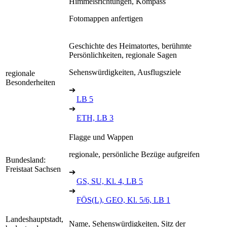
Himmelsrichtungen, Kompass
Fotomappen anfertigen
Geschichte des Heimatortes, berühmte
Persönlichkeiten, regionale Sagen
Sehenswürdigkeiten, Ausflugsziele
regionale
Besonderheiten
➔
LB 5
➔
ETH, LB 3
Flagge und Wappen
regionale, persönliche Bezüge aufgreifen
Bundesland:
Freistaat Sachsen
➔
GS, SU, Kl. 4, LB 5
➔
FÖS(L), GEO, Kl. 5/6, LB 1
Landeshauptstadt,
Name, Sehenswürdigkeiten, Sitz der