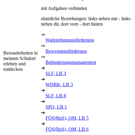
mit Aufgaben verbinden
räumliche Beziehungen: links neben mir - links
neben dir, dort vorn - dort hinten
⇒
Wahrnehmungsförderung
⇒
Bewegungsförderung
Besonderheiten in
⇒
meinem Schulort
Behinderungsmanagement
erleben und
➔
entdecken
SLF, LB 3
➔
WDBK, LB 3
➔
SLF, LB 8
➔
SPO, LB 1
➔
FÖS(BuS), OM, LB 5
➔
FÖS(BuS), OM, LB 6