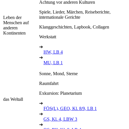
Achtung vor anderen Kulturen
Spiele, Lieder, Märchen, Reiseberichte,
internationale Gerichte
Leben der
Menschen auf
Klanggeschichten, Lapbook, Collagen
anderen
Kontinenten
Werkstatt
➔
HW, LB 4
➔
MU, LB 1
Sonne, Mond, Sterne
Raumfahrt
Exkursion: Planetarium
das Weltall
➔
FÖS(L), GEO, Kl. 8/9, LB 1
➔
GS, Kl. 4, LBW 3
➔