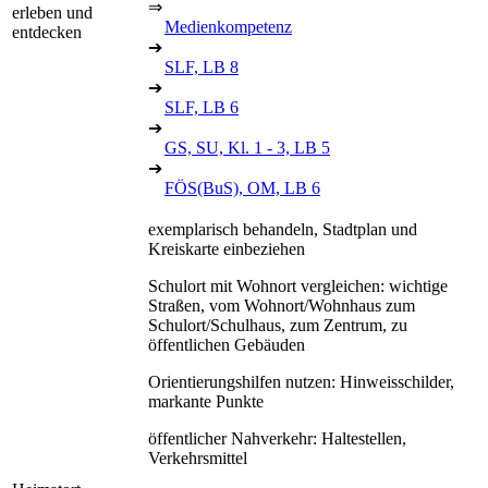
⇒
erleben und
Medienkompetenz
entdecken
➔
SLF, LB 8
➔
SLF, LB 6
➔
GS, SU, Kl. 1 - 3, LB 5
➔
FÖS(BuS), OM, LB 6
exemplarisch behandeln, Stadtplan und
Kreiskarte einbeziehen
Schulort mit Wohnort vergleichen: wichtige
Straßen, vom Wohnort/Wohnhaus zum
Schulort/Schulhaus, zum Zentrum, zu
öffentlichen Gebäuden
Orientierungshilfen nutzen: Hinweisschilder,
markante Punkte
öffentlicher Nahverkehr: Haltestellen,
Verkehrsmittel