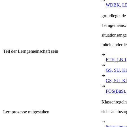
WDBK, LB
grundlegende
Lerngemeinsc
situationsang
miteinander l
Teil der Lerngemeinschaft sein
➔
ETH, LB 1
➔
GS, SU, Kl.
➔
GS, SU, Kl
➔
FÖS(BuS),
Klassenregeln 
sich sachbezo
Lernprozesse mitgestalten
⇒
Selbstkomp