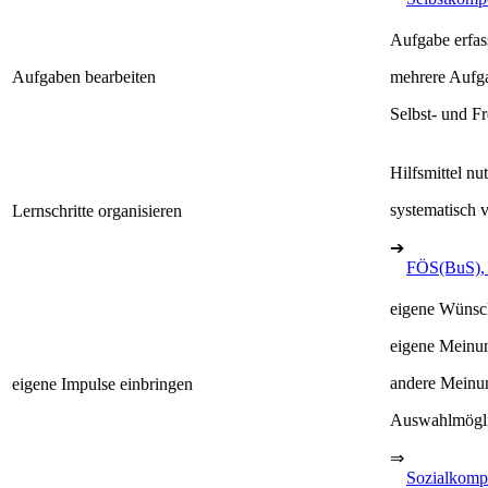
Aufgabe erfas
Aufgaben bearbeiten
mehrere Aufga
Selbst- und F
Hilfsmittel nu
systematisch
Lernschritte organisieren
➔
FÖS(BuS),
eigene Wünsch
eigene Meinun
andere Meinun
eigene Impulse einbringen
Auswahlmögli
⇒
Sozialkomp