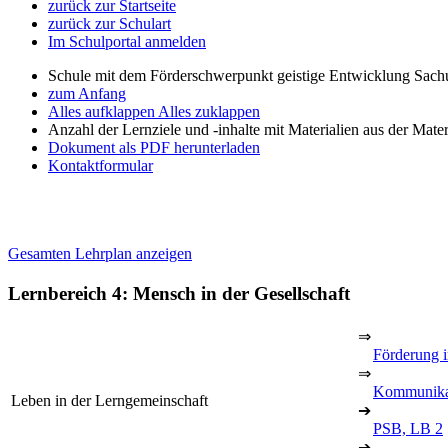
zurück zur Startseite
zurück zur Schulart
Im Schulportal anmelden
Schule mit dem Förderschwerpunkt geistige Entwicklung Sachu
zum Anfang
Alles aufklappen
Alles zuklappen
Anzahl der Lernziele und -inhalte mit Materialien aus der Mate
Dokument als PDF herunterladen
Kontaktformular
Gesamten Lehrplan anzeigen
Lernbereich 4: Mensch in der Gesellschaft
⇒
Förderung i
⇒
Kommunikat
Leben in der Lerngemeinschaft
➔
PSB, LB 2
➔