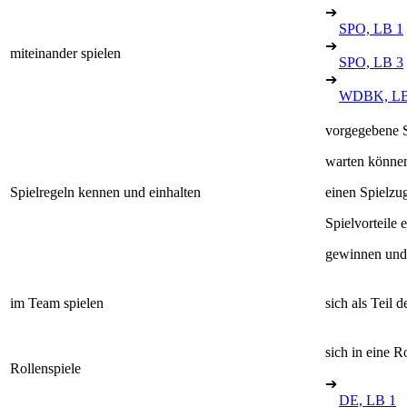
➔
SPO, LB 1
➔
miteinander spielen
SPO, LB 3
➔
WDBK, LB
vorgegebene Sp
warten können
Spielregeln kennen und einhalten
einen Spielzu
Spielvorteile
gewinnen und 
im Team spielen
sich als Teil 
sich in eine R
Rollenspiele
➔
DE, LB 1