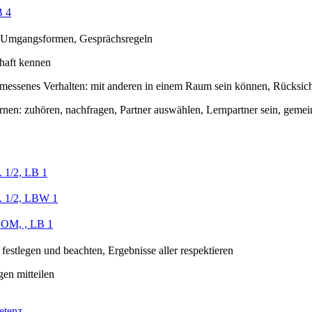
 4
 Umgangsformen, Gesprächsregeln
haft kennen
emessenes Verhalten: mit anderen in einem Raum sein können, Rücksic
ernen: zuhören, nachfragen, Partner auswählen, Lernpartner sein, geme
 1/2, LB 1
. 1/2, LBW 1
 OM, , LB 1
festlegen und beachten, Ergebnisse aller respektieren
gen mitteilen
etenz