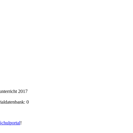
nterricht 2017
rialdatenbank: 0
chulportal
!