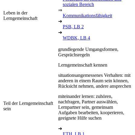
sozialen Bereich
⇒
Leben in der
Kommunikationsfähigkeit
Lerngemeinschaft
➔
PSB, LB 2
➔
WDBK, LB 4
grundlegende Umgangsformen,
Gesprächsregeln
Lerngemeinschaft kennen
situationsangemessenes Verhalten: mit
anderen in einem Raum sein können,
Rücksicht nehmen, andere ansprechen
miteinander lernen: zuhören,
nachfragen, Partner auswählen,
Teil der Lerngemeinschaft
Lernpartner sein, gemeinsam
sein
Aufgaben bearbeiten, kooperieren,
geeignete Hilfe suchen
➔
ETH, LB 1