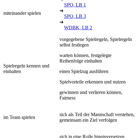
SPO, LB 1
➔
miteinander spielen
SPO, LB 3
➔
WDBK, LB 2
vorgegebene Spielregeln, Spielregeln
selbst festlegen
warten können, festgelegte
Reihenfolge einhalten
Spielregeln kennen und
einhalten
einen Spielzug ausführen
Spielvorteile erkennen und nutzen
gewinnen und verlieren können,
Fairness
sich als Teil der Mannschaft verstehen,
im Team spielen
gemeinsam ein Ziel verfolgen
sich in eine Rolle hineinversetzen