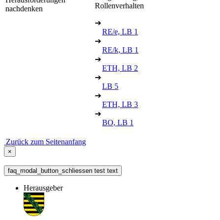
Rollenverhalten
nachdenken
➔
RE/e, LB 1
➔
RE/k, LB 1
➔
ETH, LB 2
➔
LB 5
➔
ETH, LB 3
➔
BO, LB 1
Zurück zum Seitenanfang
×
faq_modal_button_schliessen test text
Herausgeber