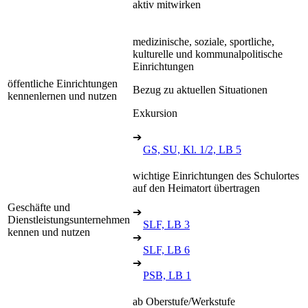
aktiv mitwirken
medizinische, soziale, sportliche,
kulturelle und kommunalpolitische
Einrichtungen
öffentliche Einrichtungen
Bezug zu aktuellen Situationen
kennenlernen und nutzen
Exkursion
➔
GS, SU, Kl. 1/2, LB 5
wichtige Einrichtungen des Schulortes
auf den Heimatort übertragen
Geschäfte und
➔
Dienstleistungsunternehmen
SLF, LB 3
kennen und nutzen
➔
SLF, LB 6
➔
PSB, LB 1
ab Oberstufe/Werkstufe