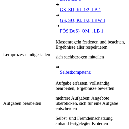
➔
GS, SU, Kl. 1/2, LB 1
➔
GS, SU, Kl. 1/2, LBW 1
➔
FÖS(BuS), OM, , LB 1
Klassenregeln festlegen und beachten,
Ergebnisse aller respektieren
Lernprozesse mitgestalten
sich sachbezogen mitteilen
⇒
Selbstkompetenz
Aufgabe erfassen, vollständig
bearbeiten, Ergebnisse bewerten
mehrere Aufgaben: Angebote
Aufgaben bearbeiten
überblicken, sich für eine Aufgabe
entscheiden
Selbst- und Fremdeinschätzung
anhand festgelegter Kriterien