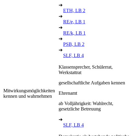
➔
ETH, LB 2
➔
RE/e, LB 1
➔
RE/k, LB 1
➔
PSB, LB 2
➔
SLF, LB 4
Klassensprecher, Schülerrat,
Werkstattrat
gesellschaftliche Aufgaben kennen
Mitwirkungsmöglichkeiten
Ehrenamt
kennen und wahrnehmen
ab Volljährigkeit: Wahlrecht,
gesetzliche Betreuung
➔
SLF, LB 4