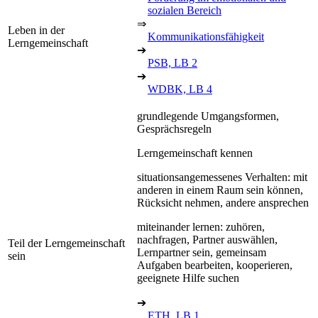
sozialen Bereich
⇒
Leben in der
Kommunikationsfähigkeit
Lerngemeinschaft
➔
PSB, LB 2
➔
WDBK, LB 4
grundlegende Umgangsformen,
Gesprächsregeln
Lerngemeinschaft kennen
situationsangemessenes Verhalten: mit
anderen in einem Raum sein können,
Rücksicht nehmen, andere ansprechen
miteinander lernen: zuhören,
nachfragen, Partner auswählen,
Teil der Lerngemeinschaft
Lernpartner sein, gemeinsam
sein
Aufgaben bearbeiten, kooperieren,
geeignete Hilfe suchen
➔
ETH, LB 1