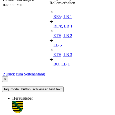
Rollenverhalten
nachdenken
➔
RE/e, LB 1
➔
RE/k, LB 1
➔
ETH, LB 2
➔
LB 5
➔
ETH, LB 3
➔
BO, LB 1
Zurück zum Seitenanfang
×
faq_modal_button_schliessen test text
Herausgeber