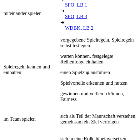
SPO, LB 1
➔
miteinander spielen
SPO, LB 3
➔
WDBK, LB 2
vorgegebene Spielregeln, Spielregeln
selbst festlegen
warten können, festgelegte
Reihenfolge einhalten
Spielregeln kennen und
einhalten
einen Spielzug ausführen
Spielvorteile erkennen und nutzen
gewinnen und verlieren können,
Fairness
sich als Teil der Mannschaft verstehen,
im Team spielen
gemeinsam ein Ziel verfolgen
sich in eine Rolle hineinversetzen