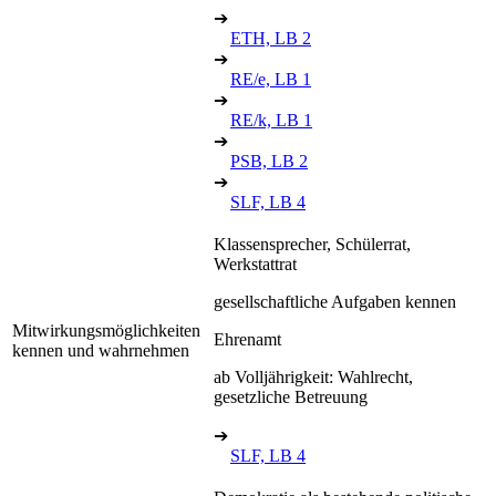
➔
ETH, LB 2
➔
RE/e, LB 1
➔
RE/k, LB 1
➔
PSB, LB 2
➔
SLF, LB 4
Klassensprecher, Schülerrat,
Werkstattrat
gesellschaftliche Aufgaben kennen
Mitwirkungsmöglichkeiten
Ehrenamt
kennen und wahrnehmen
ab Volljährigkeit: Wahlrecht,
gesetzliche Betreuung
➔
SLF, LB 4