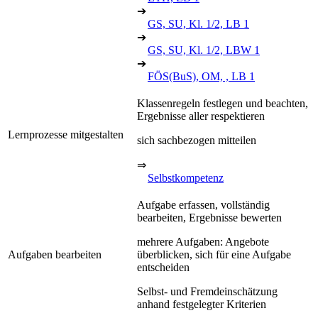
➔
GS, SU, Kl. 1/2, LB 1
➔
GS, SU, Kl. 1/2, LBW 1
➔
FÖS(BuS), OM, , LB 1
Klassenregeln festlegen und beachten,
Ergebnisse aller respektieren
Lernprozesse mitgestalten
sich sachbezogen mitteilen
⇒
Selbstkompetenz
Aufgabe erfassen, vollständig
bearbeiten, Ergebnisse bewerten
mehrere Aufgaben: Angebote
Aufgaben bearbeiten
überblicken, sich für eine Aufgabe
entscheiden
Selbst- und Fremdeinschätzung
anhand festgelegter Kriterien