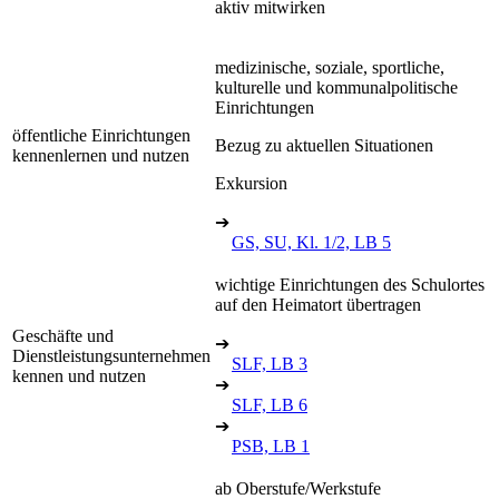
aktiv mitwirken
medizinische, soziale, sportliche,
kulturelle und kommunalpolitische
Einrichtungen
öffentliche Einrichtungen
Bezug zu aktuellen Situationen
kennenlernen und nutzen
Exkursion
➔
GS, SU, Kl. 1/2, LB 5
wichtige Einrichtungen des Schulortes
auf den Heimatort übertragen
Geschäfte und
➔
Dienstleistungsunternehmen
SLF, LB 3
kennen und nutzen
➔
SLF, LB 6
➔
PSB, LB 1
ab Oberstufe/Werkstufe