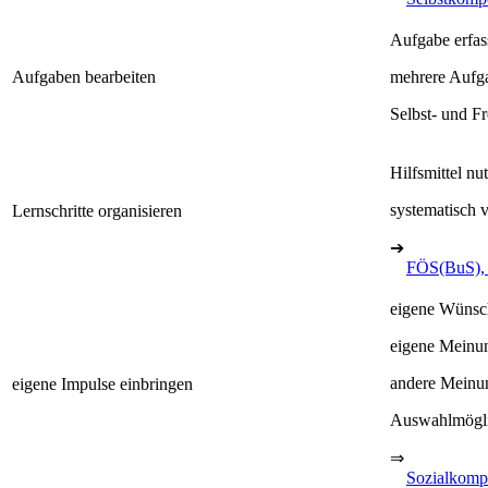
Aufgabe erfas
Aufgaben bearbeiten
mehrere Aufga
Selbst- und F
Hilfsmittel nu
systematisch
Lernschritte organisieren
➔
FÖS(BuS),
eigene Wünsch
eigene Meinun
andere Meinun
eigene Impulse einbringen
Auswahlmögli
⇒
Sozialkomp