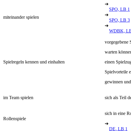
➔
SPO, LB 1
➔
miteinander spielen
SPO, LB 3
➔
WDBK, LB
vorgegebene Sp
warten können
Spielregeln kennen und einhalten
einen Spielzu
Spielvorteile
gewinnen und 
im Team spielen
sich als Teil 
sich in eine R
Rollenspiele
➔
DE, LB 1