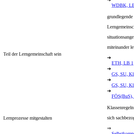
WDBK, LB
grundlegende
Lerngemeinsc
situationsang
miteinander l
Teil der Lerngemeinschaft sein
➔
ETH, LB 1
➔
GS, SU, Kl.
➔
GS, SU, Kl
➔
FÖS(BuS),
Klassenregeln 
sich sachbezo
Lernprozesse mitgestalten
⇒
Selbstkomp