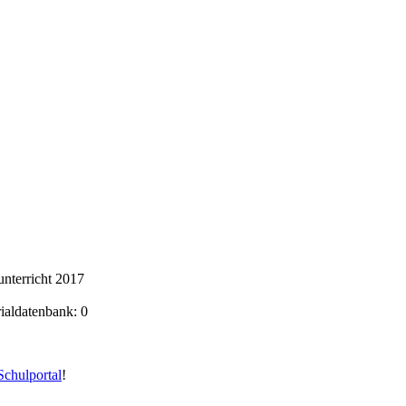
nterricht 2017
rialdatenbank: 0
chulportal
!