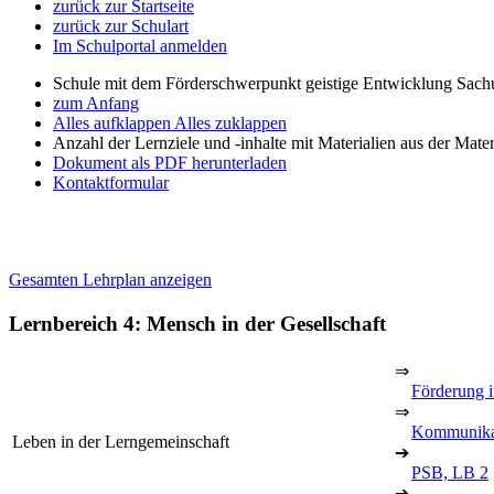
zurück zur Startseite
zurück zur Schulart
Im Schulportal anmelden
Schule mit dem Förderschwerpunkt geistige Entwicklung Sachu
zum Anfang
Alles aufklappen
Alles zuklappen
Anzahl der Lernziele und -inhalte mit Materialien aus der Mate
Dokument als PDF herunterladen
Kontaktformular
Gesamten Lehrplan anzeigen
Lernbereich 4: Mensch in der Gesellschaft
⇒
Förderung i
⇒
Kommunikat
Leben in der Lerngemeinschaft
➔
PSB, LB 2
➔