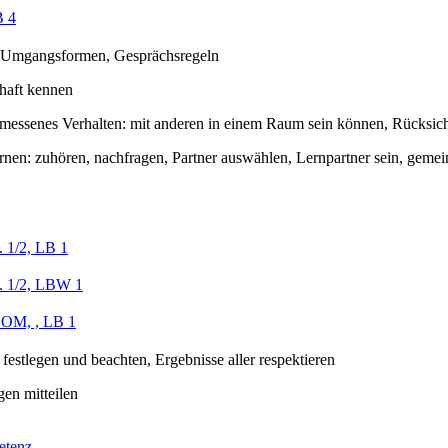
 4
 Umgangsformen, Gesprächsregeln
haft kennen
emessenes Verhalten: mit anderen in einem Raum sein können, Rücksic
ernen: zuhören, nachfragen, Partner auswählen, Lernpartner sein, geme
 1/2, LB 1
. 1/2, LBW 1
 OM, , LB 1
festlegen und beachten, Ergebnisse aller respektieren
gen mitteilen
etenz