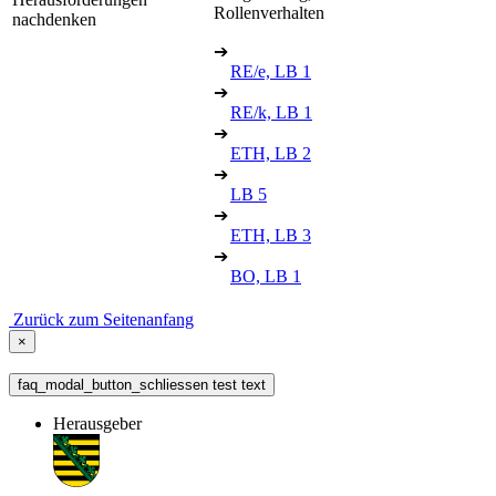
Rollenverhalten
nachdenken
➔
RE/e, LB 1
➔
RE/k, LB 1
➔
ETH, LB 2
➔
LB 5
➔
ETH, LB 3
➔
BO, LB 1
Zurück zum Seitenanfang
×
faq_modal_button_schliessen test text
Herausgeber