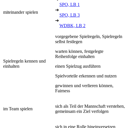
SPO, LB 1
➔
miteinander spielen
SPO, LB 3
➔
WDBK, LB 2
vorgegebene Spielregeln, Spielregeln
selbst festlegen
warten können, festgelegte
Reihenfolge einhalten
Spielregeln kennen und
einhalten
einen Spielzug ausführen
Spielvorteile erkennen und nutzen
gewinnen und verlieren können,
Fairness
sich als Teil der Mannschaft verstehen,
im Team spielen
gemeinsam ein Ziel verfolgen
sich in eine Rolle hineinversetzen