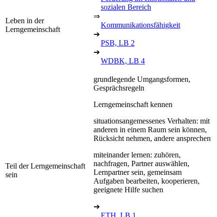
sozialen Bereich
⇒
Leben in der
Kommunikationsfähigkeit
Lerngemeinschaft
➔
PSB, LB 2
➔
WDBK, LB 4
grundlegende Umgangsformen,
Gesprächsregeln
Lerngemeinschaft kennen
situationsangemessenes Verhalten: mit
anderen in einem Raum sein können,
Rücksicht nehmen, andere ansprechen
miteinander lernen: zuhören,
nachfragen, Partner auswählen,
Teil der Lerngemeinschaft
Lernpartner sein, gemeinsam
sein
Aufgaben bearbeiten, kooperieren,
geeignete Hilfe suchen
➔
ETH, LB 1