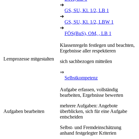
➔
GS, SU, Kl. 1/2, LB 1
➔
GS, SU, Kl. 1/2, LBW 1
➔
FÖS(BuS), OM, , LB 1
Klassenregeln festlegen und beachten,
Ergebnisse aller respektieren
Lernprozesse mitgestalten
sich sachbezogen mitteilen
⇒
Selbstkompetenz
Aufgabe erfassen, vollständig
bearbeiten, Ergebnisse bewerten
mehrere Aufgaben: Angebote
Aufgaben bearbeiten
überblicken, sich für eine Aufgabe
entscheiden
Selbst- und Fremdeinschätzung
anhand festgelegter Kriterien