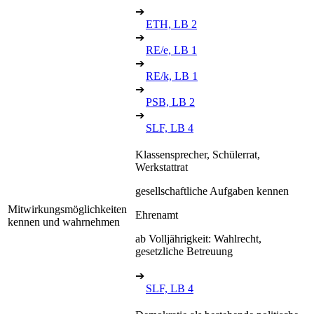
➔
ETH, LB 2
➔
RE/e, LB 1
➔
RE/k, LB 1
➔
PSB, LB 2
➔
SLF, LB 4
Klassensprecher, Schülerrat,
Werkstattrat
gesellschaftliche Aufgaben kennen
Mitwirkungsmöglichkeiten
Ehrenamt
kennen und wahrnehmen
ab Volljährigkeit: Wahlrecht,
gesetzliche Betreuung
➔
SLF, LB 4