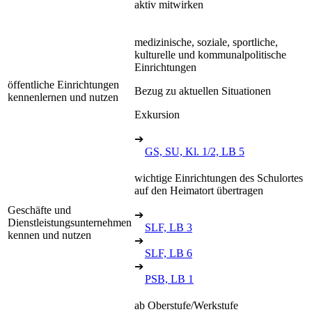
aktiv mitwirken
medizinische, soziale, sportliche,
kulturelle und kommunalpolitische
Einrichtungen
öffentliche Einrichtungen
Bezug zu aktuellen Situationen
kennenlernen und nutzen
Exkursion
➔
GS, SU, Kl. 1/2, LB 5
wichtige Einrichtungen des Schulortes
auf den Heimatort übertragen
Geschäfte und
➔
Dienstleistungsunternehmen
SLF, LB 3
kennen und nutzen
➔
SLF, LB 6
➔
PSB, LB 1
ab Oberstufe/Werkstufe