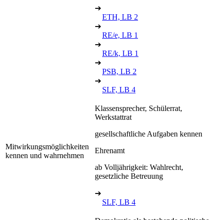
➔
ETH, LB 2
➔
RE/e, LB 1
➔
RE/k, LB 1
➔
PSB, LB 2
➔
SLF, LB 4
Klassensprecher, Schülerrat,
Werkstattrat
gesellschaftliche Aufgaben kennen
Mitwirkungsmöglichkeiten
Ehrenamt
kennen und wahrnehmen
ab Volljährigkeit: Wahlrecht,
gesetzliche Betreuung
➔
SLF, LB 4