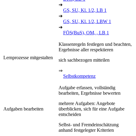
➔
GS, SU, Kl. 1/2, LB 1
➔
GS, SU, Kl. 1/2, LBW 1
➔
FÖS(BuS), OM, , LB 1
Klassenregeln festlegen und beachten,
Ergebnisse aller respektieren
Lernprozesse mitgestalten
sich sachbezogen mitteilen
⇒
Selbstkompetenz
Aufgabe erfassen, vollständig
bearbeiten, Ergebnisse bewerten
mehrere Aufgaben: Angebote
Aufgaben bearbeiten
überblicken, sich für eine Aufgabe
entscheiden
Selbst- und Fremdeinschätzung
anhand festgelegter Kriterien