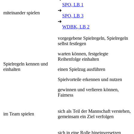
SPO, LB 1
➔
miteinander spielen
SPO, LB 3
➔
WDBK, LB 2
vorgegebene Spielregeln, Spielregeln
selbst festlegen
warten können, festgelegte
Reihenfolge einhalten
Spielregeln kennen und
einhalten
einen Spielzug ausführen
Spielvorteile erkennen und nutzen
gewinnen und verlieren können,
Fairness
sich als Teil der Mannschaft verstehen,
im Team spielen
gemeinsam ein Ziel verfolgen
sich in eine Rolle hineinversetzen