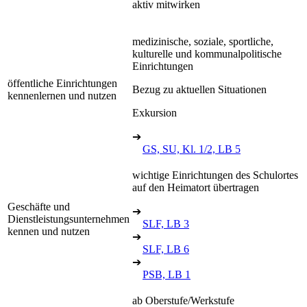
aktiv mitwirken
medizinische, soziale, sportliche,
kulturelle und kommunalpolitische
Einrichtungen
öffentliche Einrichtungen
Bezug zu aktuellen Situationen
kennenlernen und nutzen
Exkursion
➔
GS, SU, Kl. 1/2, LB 5
wichtige Einrichtungen des Schulortes
auf den Heimatort übertragen
Geschäfte und
➔
Dienstleistungsunternehmen
SLF, LB 3
kennen und nutzen
➔
SLF, LB 6
➔
PSB, LB 1
ab Oberstufe/Werkstufe