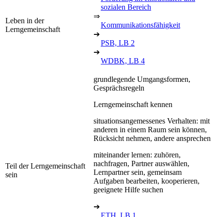
sozialen Bereich
⇒
Leben in der
Kommunikationsfähigkeit
Lerngemeinschaft
➔
PSB, LB 2
➔
WDBK, LB 4
grundlegende Umgangsformen,
Gesprächsregeln
Lerngemeinschaft kennen
situationsangemessenes Verhalten: mit
anderen in einem Raum sein können,
Rücksicht nehmen, andere ansprechen
miteinander lernen: zuhören,
nachfragen, Partner auswählen,
Teil der Lerngemeinschaft
Lernpartner sein, gemeinsam
sein
Aufgaben bearbeiten, kooperieren,
geeignete Hilfe suchen
➔
ETH, LB 1