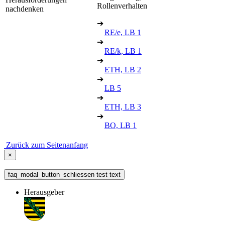
Rollenverhalten
nachdenken
➔
RE/e, LB 1
➔
RE/k, LB 1
➔
ETH, LB 2
➔
LB 5
➔
ETH, LB 3
➔
BO, LB 1
Zurück zum Seitenanfang
×
faq_modal_button_schliessen test text
Herausgeber