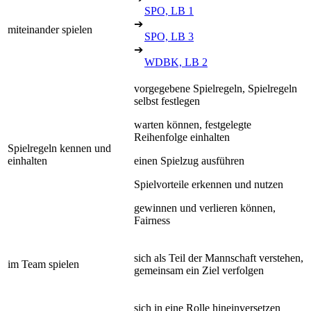
SPO, LB 1
➔
miteinander spielen
SPO, LB 3
➔
WDBK, LB 2
vorgegebene Spielregeln, Spielregeln
selbst festlegen
warten können, festgelegte
Reihenfolge einhalten
Spielregeln kennen und
einhalten
einen Spielzug ausführen
Spielvorteile erkennen und nutzen
gewinnen und verlieren können,
Fairness
sich als Teil der Mannschaft verstehen,
im Team spielen
gemeinsam ein Ziel verfolgen
sich in eine Rolle hineinversetzen