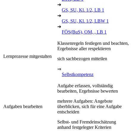
➔
GS, SU, Kl. 1/2, LB 1
➔
GS, SU, Kl. 1/2, LBW 1
➔
FÖS(BuS), OM, , LB 1
Klassenregeln festlegen und beachten,
Ergebnisse aller respektieren
Lernprozesse mitgestalten
sich sachbezogen mitteilen
⇒
Selbstkompetenz
Aufgabe erfassen, vollständig
bearbeiten, Ergebnisse bewerten
mehrere Aufgaben: Angebote
Aufgaben bearbeiten
überblicken, sich für eine Aufgabe
entscheiden
Selbst- und Fremdeinschätzung
anhand festgelegter Kriterien