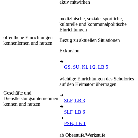
aktiv mitwirken
medizinische, soziale, sportliche,
kulturelle und kommunalpolitische
Einrichtungen
öffentliche Einrichtungen
Bezug zu aktuellen Situationen
kennenlernen und nutzen
Exkursion
➔
GS, SU, Kl. 1/2, LB 5
wichtige Einrichtungen des Schulortes
auf den Heimatort übertragen
Geschäfte und
➔
Dienstleistungsunternehmen
SLF, LB 3
kennen und nutzen
➔
SLF, LB 6
➔
PSB, LB 1
ab Oberstufe/Werkstufe