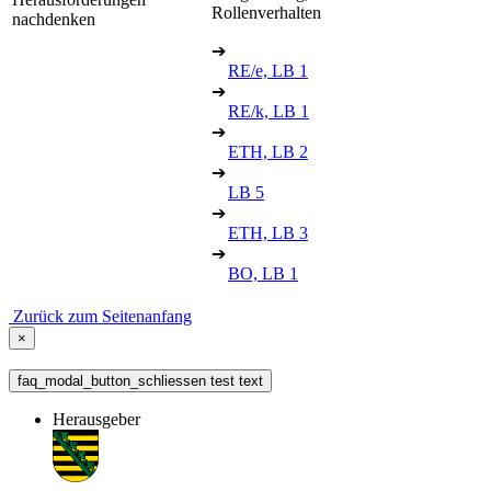
Rollenverhalten
nachdenken
➔
RE/e, LB 1
➔
RE/k, LB 1
➔
ETH, LB 2
➔
LB 5
➔
ETH, LB 3
➔
BO, LB 1
Zurück zum Seitenanfang
×
faq_modal_button_schliessen test text
Herausgeber