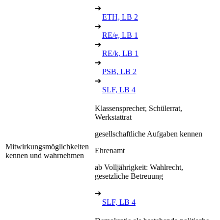
➔
ETH, LB 2
➔
RE/e, LB 1
➔
RE/k, LB 1
➔
PSB, LB 2
➔
SLF, LB 4
Klassensprecher, Schülerrat,
Werkstattrat
gesellschaftliche Aufgaben kennen
Mitwirkungsmöglichkeiten
Ehrenamt
kennen und wahrnehmen
ab Volljährigkeit: Wahlrecht,
gesetzliche Betreuung
➔
SLF, LB 4