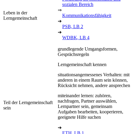
sozialen Bereich
⇒
Leben in der
Kommunikationsfähigkeit
Lerngemeinschaft
➔
PSB, LB 2
➔
WDBK, LB 4
grundlegende Umgangsformen,
Gesprächsregeln
Lerngemeinschaft kennen
situationsangemessenes Verhalten: mit
anderen in einem Raum sein können,
Rücksicht nehmen, andere ansprechen
miteinander lernen: zuhören,
nachfragen, Partner auswählen,
Teil der Lerngemeinschaft
Lernpartner sein, gemeinsam
sein
Aufgaben bearbeiten, kooperieren,
geeignete Hilfe suchen
➔
ETH, LB 1