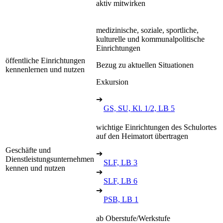
aktiv mitwirken
medizinische, soziale, sportliche,
kulturelle und kommunalpolitische
Einrichtungen
öffentliche Einrichtungen
Bezug zu aktuellen Situationen
kennenlernen und nutzen
Exkursion
➔
GS, SU, Kl. 1/2, LB 5
wichtige Einrichtungen des Schulortes
auf den Heimatort übertragen
Geschäfte und
➔
Dienstleistungsunternehmen
SLF, LB 3
kennen und nutzen
➔
SLF, LB 6
➔
PSB, LB 1
ab Oberstufe/Werkstufe