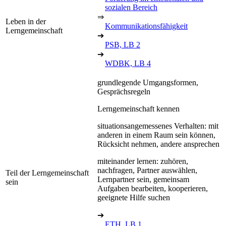
sozialen Bereich
⇒
Leben in der
Kommunikationsfähigkeit
Lerngemeinschaft
➔
PSB, LB 2
➔
WDBK, LB 4
grundlegende Umgangsformen,
Gesprächsregeln
Lerngemeinschaft kennen
situationsangemessenes Verhalten: mit
anderen in einem Raum sein können,
Rücksicht nehmen, andere ansprechen
miteinander lernen: zuhören,
nachfragen, Partner auswählen,
Teil der Lerngemeinschaft
Lernpartner sein, gemeinsam
sein
Aufgaben bearbeiten, kooperieren,
geeignete Hilfe suchen
➔
ETH, LB 1