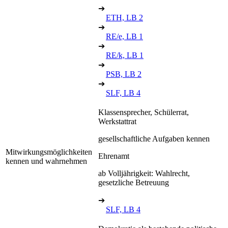
➔
ETH, LB 2
➔
RE/e, LB 1
➔
RE/k, LB 1
➔
PSB, LB 2
➔
SLF, LB 4
Klassensprecher, Schülerrat,
Werkstattrat
gesellschaftliche Aufgaben kennen
Mitwirkungsmöglichkeiten
Ehrenamt
kennen und wahrnehmen
ab Volljährigkeit: Wahlrecht,
gesetzliche Betreuung
➔
SLF, LB 4