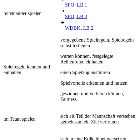
SPO, LB 1
➔
miteinander spielen
SPO, LB 3
➔
WDBK, LB 2
vorgegebene Spielregeln, Spielregeln
selbst festlegen
warten können, festgelegte
Reihenfolge einhalten
Spielregeln kennen und
einhalten
einen Spielzug ausführen
Spielvorteile erkennen und nutzen
gewinnen und verlieren können,
Fairness
sich als Teil der Mannschaft verstehen,
im Team spielen
gemeinsam ein Ziel verfolgen
sich in eine Rolle hineinversetzen