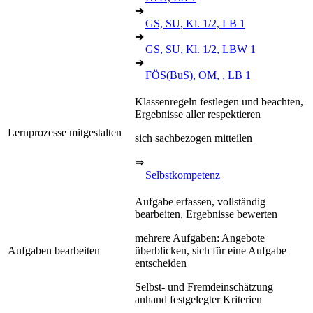
➔
GS, SU, Kl. 1/2, LB 1
➔
GS, SU, Kl. 1/2, LBW 1
➔
FÖS(BuS), OM, , LB 1
Klassenregeln festlegen und beachten,
Ergebnisse aller respektieren
Lernprozesse mitgestalten
sich sachbezogen mitteilen
⇒
Selbstkompetenz
Aufgabe erfassen, vollständig
bearbeiten, Ergebnisse bewerten
mehrere Aufgaben: Angebote
Aufgaben bearbeiten
überblicken, sich für eine Aufgabe
entscheiden
Selbst- und Fremdeinschätzung
anhand festgelegter Kriterien