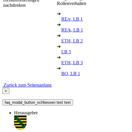
Rollenverhalten
nachdenken
➔
RE/e, LB 1
➔
RE/k, LB 1
➔
ETH, LB 2
➔
LB 5
➔
ETH, LB 3
➔
BO, LB 1
Zurück zum Seitenanfang
×
faq_modal_button_schliessen test text
Herausgeber