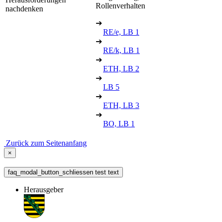
Rollenverhalten
nachdenken
➔
RE/e, LB 1
➔
RE/k, LB 1
➔
ETH, LB 2
➔
LB 5
➔
ETH, LB 3
➔
BO, LB 1
Zurück zum Seitenanfang
×
faq_modal_button_schliessen test text
Herausgeber