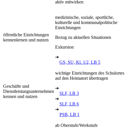
aktiv mitwirken
medizinische, soziale, sportliche,
kulturelle und kommunalpolitische
Einrichtungen
öffentliche Einrichtungen
Bezug zu aktuellen Situationen
kennenlernen und nutzen
Exkursion
➔
GS, SU, Kl. 1/2, LB 5
wichtige Einrichtungen des Schulortes
auf den Heimatort übertragen
Geschäfte und
➔
Dienstleistungsunternehmen
SLF, LB 3
kennen und nutzen
➔
SLF, LB 6
➔
PSB, LB 1
ab Oberstufe/Werkstufe