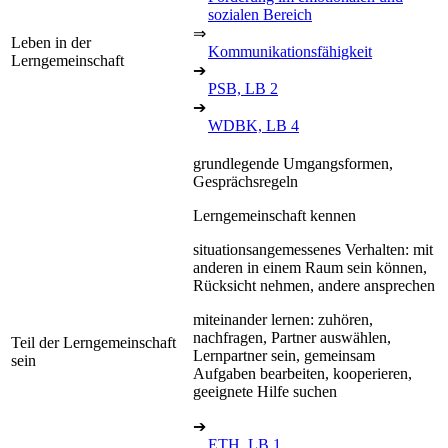
sozialen Bereich
⇒
Leben in der
Kommunikationsfähigkeit
Lerngemeinschaft
➔
PSB, LB 2
➔
WDBK, LB 4
grundlegende Umgangsformen,
Gesprächsregeln
Lerngemeinschaft kennen
situationsangemessenes Verhalten: mit
anderen in einem Raum sein können,
Rücksicht nehmen, andere ansprechen
miteinander lernen: zuhören,
nachfragen, Partner auswählen,
Teil der Lerngemeinschaft
Lernpartner sein, gemeinsam
sein
Aufgaben bearbeiten, kooperieren,
geeignete Hilfe suchen
➔
ETH, LB 1