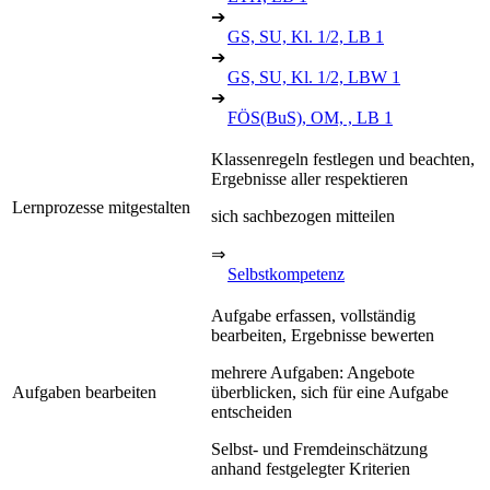
➔
GS, SU, Kl. 1/2, LB 1
➔
GS, SU, Kl. 1/2, LBW 1
➔
FÖS(BuS), OM, , LB 1
Klassenregeln festlegen und beachten,
Ergebnisse aller respektieren
Lernprozesse mitgestalten
sich sachbezogen mitteilen
⇒
Selbstkompetenz
Aufgabe erfassen, vollständig
bearbeiten, Ergebnisse bewerten
mehrere Aufgaben: Angebote
Aufgaben bearbeiten
überblicken, sich für eine Aufgabe
entscheiden
Selbst- und Fremdeinschätzung
anhand festgelegter Kriterien