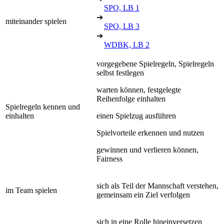
SPO, LB 1
➔
miteinander spielen
SPO, LB 3
➔
WDBK, LB 2
vorgegebene Spielregeln, Spielregeln
selbst festlegen
warten können, festgelegte
Reihenfolge einhalten
Spielregeln kennen und
einhalten
einen Spielzug ausführen
Spielvorteile erkennen und nutzen
gewinnen und verlieren können,
Fairness
sich als Teil der Mannschaft verstehen,
im Team spielen
gemeinsam ein Ziel verfolgen
sich in eine Rolle hineinversetzen