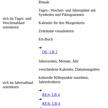
Rituale
Tages-, Wochen- und Jahrespläne mit
Symbolen und Piktogrammen
sich im Tages- und
Wochenablauf
Kalender für den Morgenkreis
orientieren
Zeiträume visualisieren
Ich-Buch
➔
DE, LB 2
Jahreszeiten, Monate, Jahr
verschiedene Kalender, Datumsangaben
kulturelle Höhepunkte zuordnen,
Jahresfestkreis
sich im Jahresablauf
orientieren
➔
RE/e, LB 4
➔
RE/k, LB 4