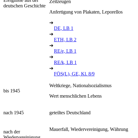
Ereignisse aus der
Zeitzeugen
deutschen Geschichte
Anfertigung von Plakaten, Leporellos
➔
DE, LB 1
➔
ETH, LB 2
➔
RE/e, LB 1
➔
RE/k, LB 1
➔
FÖS(L), GE, Kl. 8/9
Weltkriege, Nationalsozialismus
bis 1945
Wert menschlichen Lebens
nach 1945
geteiltes Deutschland
Mauerfall, Wiedervereinigung, Währung
nach der
Wiedervereinigung