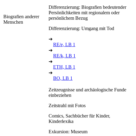
Differenzierung: Biografien bedeutender
Persönlichkeiten mit regionalem oder
Biografien anderer
persönlichem Bezug
Menschen
Differenzierung: Umgang mit Tod
➔
RE/e, LB 1
➔
RE/k, LB 1
➔
ETH, LB 1
➔
BO, LB 1
Zeitzeugnisse und archäologische Funde
einbeziehen
Zeitstrahl mit Fotos
Comics, Sachbücher für Kinder,
Kinderlexika
Exkursion: Museum