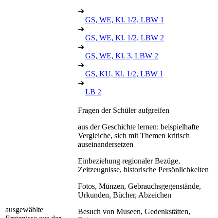
➔
GS, WE, Kl. 1/2, LBW 1
➔
GS, WE, Kl. 1/2, LBW 2
➔
GS, WE, Kl. 3, LBW 2
➔
GS, KU, Kl. 1/2, LBW 1
➔
LB 2
Fragen der Schüler aufgreifen
aus der Geschichte lernen: beispielhafte
Vergleiche, sich mit Themen kritisch
auseinandersetzen
Einbeziehung regionaler Bezüge,
Zeitzeugnisse, historische Persönlichkeiten
Fotos, Münzen, Gebrauchsgegenstände,
Urkunden, Bücher, Abzeichen
ausgewählte
Besuch von Museen, Gedenkstätten,