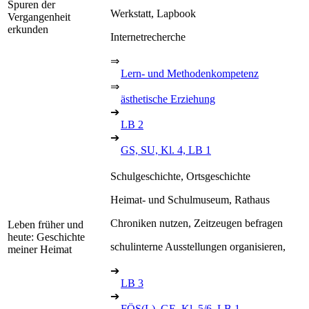
Spuren der
Werkstatt, Lapbook
Vergangenheit
erkunden
Internetrecherche
⇒
Lern- und Methodenkompetenz
⇒
ästhetische Erziehung
➔
LB 2
➔
GS, SU, Kl. 4, LB 1
Schulgeschichte, Ortsgeschichte
Heimat- und Schulmuseum, Rathaus
Chroniken nutzen, Zeitzeugen befragen
Leben früher und
heute: Geschichte
schulinterne Ausstellungen organisieren,
meiner Heimat
➔
LB 3
➔
FÖS(L), GE, Kl. 5/6, LB 1