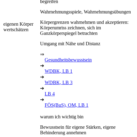
begreifen
Wahrnehmungsspiele, Wahrnehmungsübungen
Körpergrenzen wahrnehmen und akzeptieren:
eigenen Körper
Körperumriss zeichnen, sich im
wertschätzen
Ganzkörperspiegel betrachten
Umgang mit Nähe und Distanz
⇒
Gesundheitsbewusstsein
➔
WDBK, LB 1
➔
WDBK, LB 3
➔
LB 4
➔
FÖS(BuS), OM, LB 1
warum ich wichtig bin
Bewusstsein für eigene Stärken, eigene
Behinderung annehmen