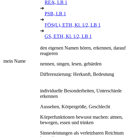
RE/k, LB 1
➔
PSB, LB 1
➔
FÖS(L), ETH, Kl. 1/2, LB 1
➔
GS, ETH, Kl. 1/2, LB 1
den eigenen Namen hören, erkennen, darauf
reagieren
mein Name
nennen, singen, lesen, gebärden
Differenzierung: Herkunft, Bedeutung
individuelle Besonderheiten, Unterschiede
erkennen
Aussehen, Körpergröße, Geschlecht
Körperfunktionen bewusst machen: atmen,
bewegen, essen und trinken
Sinnesleistungen als verletzbaren Reichtum