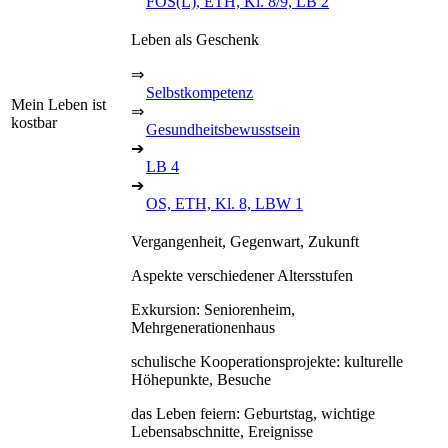
FÖS(L), ETH, Kl. 8/9, LB 2
Leben als Geschenk
⇒
Selbstkompetenz
Mein Leben ist
⇒
kostbar
Gesundheitsbewusstsein
➔
LB 4
➔
OS, ETH, Kl. 8, LBW 1
Vergangenheit, Gegenwart, Zukunft
Aspekte verschiedener Altersstufen
Exkursion: Seniorenheim,
Mehrgenerationenhaus
schulische Kooperationsprojekte: kulturelle
Höhepunkte, Besuche
das Leben feiern: Geburtstag, wichtige
Lebensabschnitte, Ereignisse