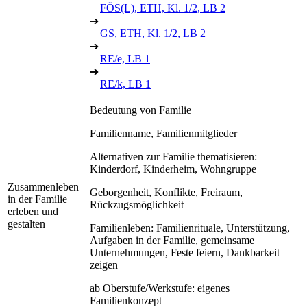
FÖS(L), ETH, Kl. 1/2, LB 2
➔
GS, ETH, Kl. 1/2, LB 2
➔
RE/e, LB 1
➔
RE/k, LB 1
Bedeutung von Familie
Familienname, Familienmitglieder
Alternativen zur Familie thematisieren:
Kinderdorf, Kinderheim, Wohngruppe
Zusammenleben
Geborgenheit, Konflikte, Freiraum,
in der Familie
Rückzugsmöglichkeit
erleben und
gestalten
Familienleben: Familienrituale, Unterstützung,
Aufgaben in der Familie, gemeinsame
Unternehmungen, Feste feiern, Dankbarkeit
zeigen
ab Oberstufe/Werkstufe: eigenes
Familienkonzept