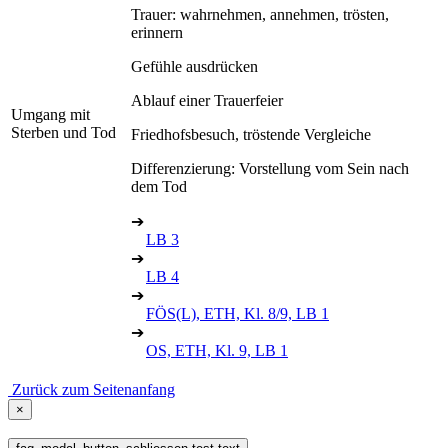
Trauer: wahrnehmen, annehmen, trösten,
erinnern
Gefühle ausdrücken
Ablauf einer Trauerfeier
Umgang mit
Sterben und Tod
Friedhofsbesuch, tröstende Vergleiche
Differenzierung: Vorstellung vom Sein nach
dem Tod
➔
LB 3
➔
LB 4
➔
FÖS(L), ETH, Kl. 8/9, LB 1
➔
OS, ETH, Kl. 9, LB 1
Zurück zum Seitenanfang
×