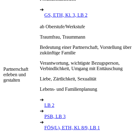
➔
GS, ETH, Kl. 3, LB 2
ab Oberstufe/Werkstufe
Traumfrau, Traummann
Bedeutung einer Partnerschaft, Vorstellung über
zukünftige Familie
Verantwortung, wichtigste Bezugsperson,
Verbindlichkeit, Umgang mit Enttäuschung
Partnerschaft
erleben und
Liebe, Zärtlichkeit, Sexualität
gestalten
Lebens- und Familienplanung
➔
LB 2
➔
PSB, LB 3
➔
FÖS(L), ETH, Kl. 8/9, LB 1