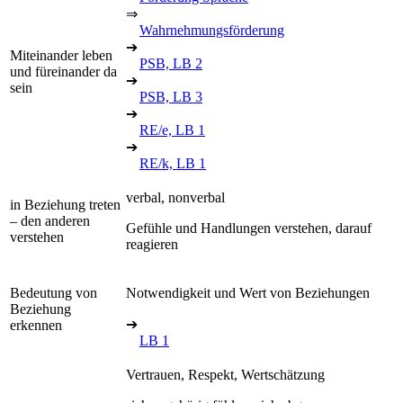
⇒
Wahrnehmungsförderung
➔
Miteinander leben
PSB, LB 2
und füreinander da
➔
sein
PSB, LB 3
➔
RE/e, LB 1
➔
RE/k, LB 1
verbal, nonverbal
in Beziehung treten
– den anderen
Gefühle und Handlungen verstehen, darauf
verstehen
reagieren
Bedeutung von
Notwendigkeit und Wert von Beziehungen
Beziehung
➔
erkennen
LB 1
Vertrauen, Respekt, Wertschätzung