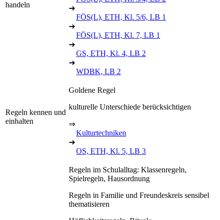
handeln
➔
FÖS(L), ETH, Kl. 5/6, LB 1
➔
FÖS(L), ETH, Kl. 7, LB 1
➔
GS, ETH, Kl. 4, LB 2
➔
WDBK, LB 2
Goldene Regel
kulturelle Unterschiede berücksichtigen
Regeln kennen und
einhalten
⇒
Kulturtechniken
➔
OS, ETH, Kl. 5, LB 3
Regeln im Schulalltag: Klassenregeln,
Spielregeln, Hausordnung
Regeln in Familie und Freundeskreis sensibel
thematisieren