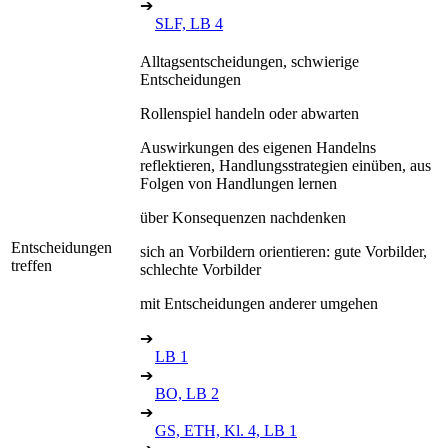
➔
SLF, LB 4
Alltagsentscheidungen, schwierige
Entscheidungen
Rollenspiel handeln oder abwarten
Auswirkungen des eigenen Handelns
reflektieren, Handlungsstrategien einüben, aus
Folgen von Handlungen lernen
über Konsequenzen nachdenken
Entscheidungen
sich an Vorbildern orientieren: gute Vorbilder,
treffen
schlechte Vorbilder
mit Entscheidungen anderer umgehen
➔
LB 1
➔
BO, LB 2
➔
GS, ETH, Kl. 4, LB 1