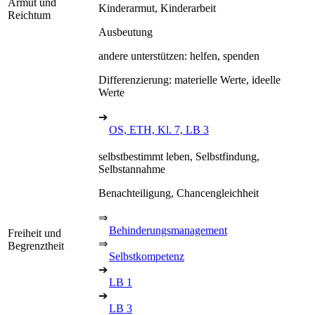
Armut und
Kinderarmut, Kinderarbeit
Reichtum
Ausbeutung
andere unterstützen: helfen, spenden
Differenzierung: materielle Werte, ideelle
Werte
➔
OS, ETH, Kl. 7, LB 3
selbstbestimmt leben, Selbstfindung,
Selbstannahme
Benachteiligung, Chancengleichheit
⇒
Behinderungsmanagement
Freiheit und
⇒
Begrenztheit
Selbstkompetenz
➔
LB 1
➔
LB 3