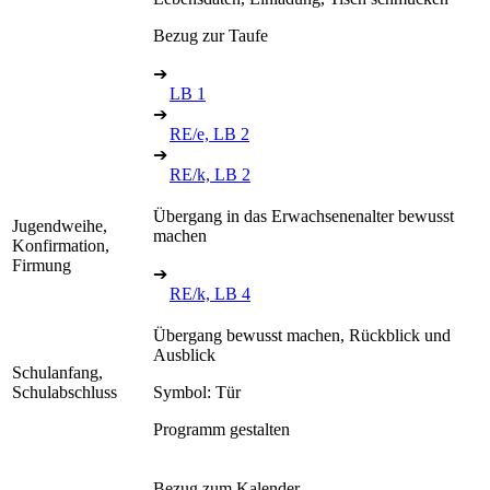
Bezug zur Taufe
➔
LB 1
➔
RE/e, LB 2
➔
RE/k, LB 2
Übergang in das Erwachsenenalter bewusst
Jugendweihe,
machen
Konfirmation,
Firmung
➔
RE/k, LB 4
Übergang bewusst machen, Rückblick und
Ausblick
Schulanfang,
Schulabschluss
Symbol: Tür
Programm gestalten
Bezug zum Kalender