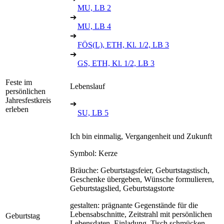
MU, LB 2
➔
MU, LB 4
➔
FÖS(L), ETH, Kl. 1/2, LB 3
➔
GS, ETH, Kl. 1/2, LB 3
Feste im
Lebenslauf
persönlichen
Jahresfestkreis
➔
erleben
SU, LB 5
Ich bin einmalig, Vergangenheit und Zukunft
Symbol: Kerze
Bräuche: Geburtstagsfeier, Geburtstagstisch,
Geschenke übergeben, Wünsche formulieren,
Geburtstagslied, Geburtstagstorte
gestalten: prägnante Gegenstände für die
Lebensabschnitte, Zeitstrahl mit persönlichen
Geburtstag
Lebensdaten, Einladung, Tisch schmücken