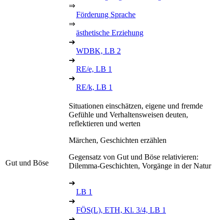
⇒
Förderung Sprache
⇒
ästhetische Erziehung
➔
WDBK, LB 2
➔
RE/e, LB 1
➔
RE/k, LB 1
Situationen einschätzen, eigene und fremde
Gefühle und Verhaltensweisen deuten,
reflektieren und werten
Märchen, Geschichten erzählen
Gegensatz von Gut und Böse relativieren:
Gut und Böse
Dilemma-Geschichten, Vorgänge in der Natur
➔
LB 1
➔
FÖS(L), ETH, Kl. 3/4, LB 1
➔