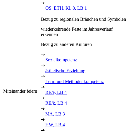
➔
OS, ETH, Kl. 8, LB 1
Bezug zu regionalen Bräuchen und Symbolen
wiederkehrende Feste im Jahresverlauf
erkennen
Bezug zu anderen Kulturen
⇒
Sozialkompetenz
⇒
ästhetische Erziehung
⇒
Lern- und Methodenkompetenz
➔
Miteinander feiern
RE/e, LB 4
➔
RE/k, LB 4
➔
MA, LB 3
➔
HW, LB 4
➔