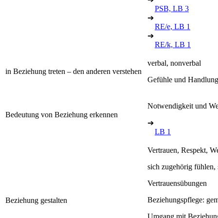
PSB, LB 3
➔
RE/e, LB 1
➔
RE/k, LB 1
verbal, nonverbal
in Beziehung treten – den anderen verstehen
Gefühle und Handlunge
Notwendigkeit und We
Bedeutung von Beziehung erkennen
➔
LB 1
Vertrauen, Respekt, W
sich zugehörig fühlen,
Vertrauensübungen
Beziehungspflege: gem
Beziehung gestalten
Umgang mit Beziehung