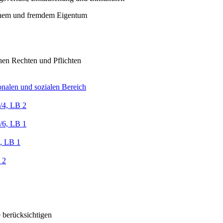
chem und fremdem Eigentum
n Rechten und Pflichten
nalen und sozialen Bereich
/4, LB 2
/6, LB 1
, LB 1
 2
e berücksichtigen