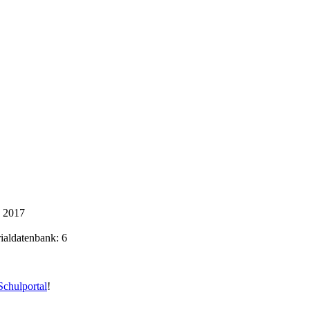
k 2017
rialdatenbank: 6
chulportal
!