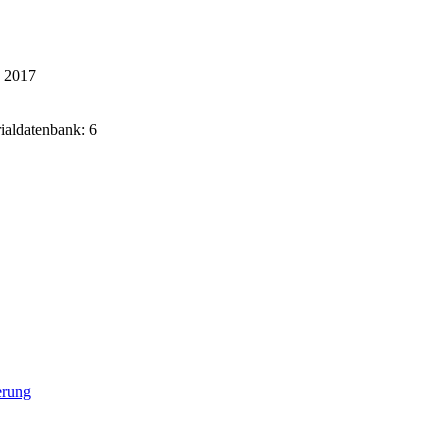
k 2017
rialdatenbank: 6
erung