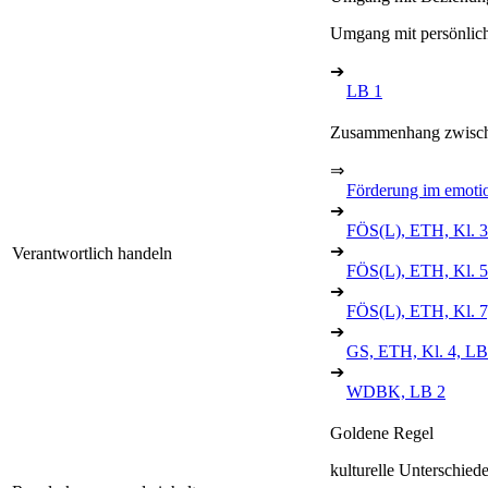
Umgang mit persönli
➔
LB 1
Zusammenhang zwische
⇒
Förderung im emotio
➔
FÖS(L), ETH, Kl. 3
➔
Verantwortlich handeln
FÖS(L), ETH, Kl. 5
➔
FÖS(L), ETH, Kl. 7
➔
GS, ETH, Kl. 4, LB
➔
WDBK, LB 2
Goldene Regel
kulturelle Unterschied