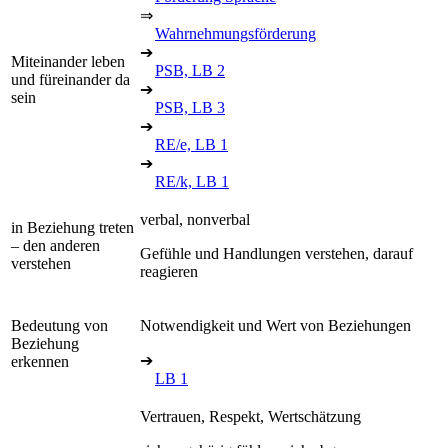
⇒
Wahrnehmungsförderung
➔
Miteinander leben
PSB, LB 2
und füreinander da
➔
sein
PSB, LB 3
➔
RE/e, LB 1
➔
RE/k, LB 1
verbal, nonverbal
in Beziehung treten
– den anderen
Gefühle und Handlungen verstehen, darauf
verstehen
reagieren
Bedeutung von
Notwendigkeit und Wert von Beziehungen
Beziehung
➔
erkennen
LB 1
Vertrauen, Respekt, Wertschätzung