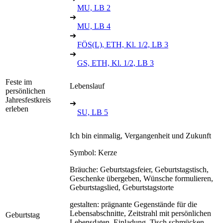
MU, LB 2
➔
MU, LB 4
➔
FÖS(L), ETH, Kl. 1/2, LB 3
➔
GS, ETH, Kl. 1/2, LB 3
Feste im
Lebenslauf
persönlichen
Jahresfestkreis
➔
erleben
SU, LB 5
Ich bin einmalig, Vergangenheit und Zukunft
Symbol: Kerze
Bräuche: Geburtstagsfeier, Geburtstagstisch,
Geschenke übergeben, Wünsche formulieren,
Geburtstagslied, Geburtstagstorte
gestalten: prägnante Gegenstände für die
Lebensabschnitte, Zeitstrahl mit persönlichen
Geburtstag
Lebensdaten, Einladung, Tisch schmücken