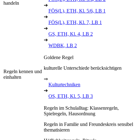
handeln
➔
FÖS(L), ETH, Kl. 5/6, LB 1
➔
FÖS(L), ETH, Kl. 7, LB 1
➔
GS, ETH, Kl. 4, LB 2
➔
WDBK, LB 2
Goldene Regel
kulturelle Unterschiede berücksichtigen
Regeln kennen und
einhalten
⇒
Kulturtechniken
➔
OS, ETH, Kl. 5, LB 3
Regeln im Schulalltag: Klassenregeln,
Spielregeln, Hausordnung
Regeln in Familie und Freundeskreis sensibel
thematisieren