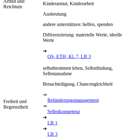
Armut und
Kinderarmut, Kinderarbeit
Reichtum
Ausbeutung
andere unterstützen: helfen, spenden
Differenzierung: materielle Werte, ideelle
Werte
➔
OS, ETH, Kl. 7, LB 3
selbstbestimmt leben, Selbstfindung,
Selbstannahme
Benachteiligung, Chancengleichheit
⇒
Behinderungsmanagement
Freiheit und
⇒
Begrenztheit
Selbstkompetenz
➔
LB 1
➔
LB 3