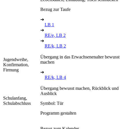
Bezug zur Taufe
➔
LB 1
➔
RE/e, LB 2
➔
RE/k, LB 2
Übergang in das Erwachsenenalter bewusst
Jugendweihe,
machen
Konfirmation,
Firmung
➔
RE/k, LB 4
Übergang bewusst machen, Rückblick und
Ausblick
Schulanfang,
Schulabschluss
Symbol: Tür
Programm gestalten
Bezug zum Kalender