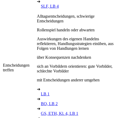
➔
SLF, LB 4
Alltagsentscheidungen, schwierige
Entscheidungen
Rollenspiel handeln oder abwarten
Auswirkungen des eigenen Handelns
reflektieren, Handlungsstrategien einüben, aus
Folgen von Handlungen lernen
über Konsequenzen nachdenken
Entscheidungen
sich an Vorbildern orientieren: gute Vorbilder,
treffen
schlechte Vorbilder
mit Entscheidungen anderer umgehen
➔
LB 1
➔
BO, LB 2
➔
GS, ETH, Kl. 4, LB 1