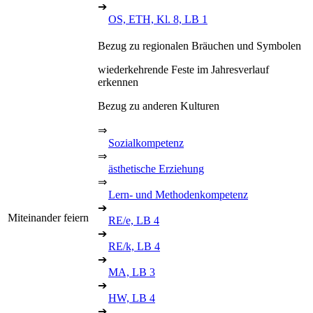
➔
OS, ETH, Kl. 8, LB 1
Bezug zu regionalen Bräuchen und Symbolen
wiederkehrende Feste im Jahresverlauf
erkennen
Bezug zu anderen Kulturen
⇒
Sozialkompetenz
⇒
ästhetische Erziehung
⇒
Lern- und Methodenkompetenz
➔
Miteinander feiern
RE/e, LB 4
➔
RE/k, LB 4
➔
MA, LB 3
➔
HW, LB 4
➔