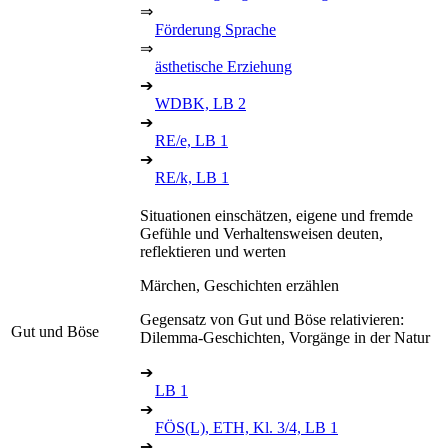
⇒
Förderung Sprache
⇒
ästhetische Erziehung
➔
WDBK, LB 2
➔
RE/e, LB 1
➔
RE/k, LB 1
Situationen einschätzen, eigene und fremde
Gefühle und Verhaltensweisen deuten,
reflektieren und werten
Märchen, Geschichten erzählen
Gegensatz von Gut und Böse relativieren:
Gut und Böse
Dilemma-Geschichten, Vorgänge in der Natur
➔
LB 1
➔
FÖS(L), ETH, Kl. 3/4, LB 1
➔