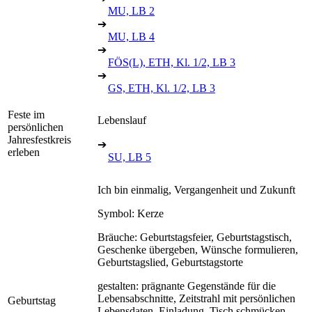
MU, LB 2
➔
MU, LB 4
➔
FÖS(L), ETH, Kl. 1/2, LB 3
➔
GS, ETH, Kl. 1/2, LB 3
Feste im
Lebenslauf
persönlichen
Jahresfestkreis
➔
erleben
SU, LB 5
Ich bin einmalig, Vergangenheit und Zukunft
Symbol: Kerze
Bräuche: Geburtstagsfeier, Geburtstagstisch,
Geschenke übergeben, Wünsche formulieren,
Geburtstagslied, Geburtstagstorte
gestalten: prägnante Gegenstände für die
Lebensabschnitte, Zeitstrahl mit persönlichen
Geburtstag
Lebensdaten, Einladung, Tisch schmücken