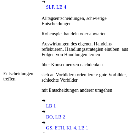
➔
SLF, LB 4
Alltagsentscheidungen, schwierige
Entscheidungen
Rollenspiel handeln oder abwarten
Auswirkungen des eigenen Handelns
reflektieren, Handlungsstrategien einüben, aus
Folgen von Handlungen lernen
über Konsequenzen nachdenken
Entscheidungen
sich an Vorbildern orientieren: gute Vorbilder,
treffen
schlechte Vorbilder
mit Entscheidungen anderer umgehen
➔
LB 1
➔
BO, LB 2
➔
GS, ETH, Kl. 4, LB 1