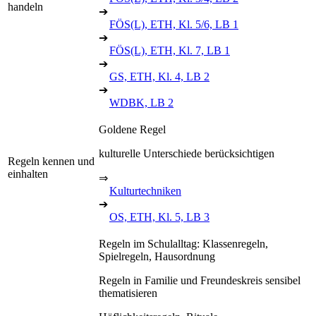
handeln
➔
FÖS(L), ETH, Kl. 5/6, LB 1
➔
FÖS(L), ETH, Kl. 7, LB 1
➔
GS, ETH, Kl. 4, LB 2
➔
WDBK, LB 2
Goldene Regel
kulturelle Unterschiede berücksichtigen
Regeln kennen und
einhalten
⇒
Kulturtechniken
➔
OS, ETH, Kl. 5, LB 3
Regeln im Schulalltag: Klassenregeln,
Spielregeln, Hausordnung
Regeln in Familie und Freundeskreis sensibel
thematisieren