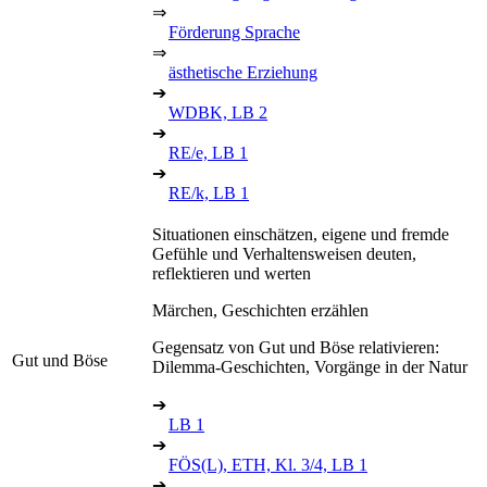
⇒
Förderung Sprache
⇒
ästhetische Erziehung
➔
WDBK, LB 2
➔
RE/e, LB 1
➔
RE/k, LB 1
Situationen einschätzen, eigene und fremde
Gefühle und Verhaltensweisen deuten,
reflektieren und werten
Märchen, Geschichten erzählen
Gegensatz von Gut und Böse relativieren:
Gut und Böse
Dilemma-Geschichten, Vorgänge in der Natur
➔
LB 1
➔
FÖS(L), ETH, Kl. 3/4, LB 1
➔