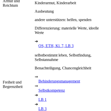
Armut und
Kinderarmut, Kinderarbeit
Reichtum
Ausbeutung
andere unterstützen: helfen, spenden
Differenzierung: materielle Werte, ideelle
Werte
➔
OS, ETH, Kl. 7, LB 3
selbstbestimmt leben, Selbstfindung,
Selbstannahme
Benachteiligung, Chancengleichheit
⇒
Behinderungsmanagement
Freiheit und
⇒
Begrenztheit
Selbstkompetenz
➔
LB 1
➔
LB 3