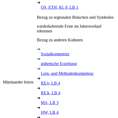
➔
OS, ETH, Kl. 8, LB 1
Bezug zu regionalen Bräuchen und Symbolen
wiederkehrende Feste im Jahresverlauf
erkennen
Bezug zu anderen Kulturen
⇒
Sozialkompetenz
⇒
ästhetische Erziehung
⇒
Lern- und Methodenkompetenz
➔
Miteinander feiern
RE/e, LB 4
➔
RE/k, LB 4
➔
MA, LB 3
➔
HW, LB 4
➔