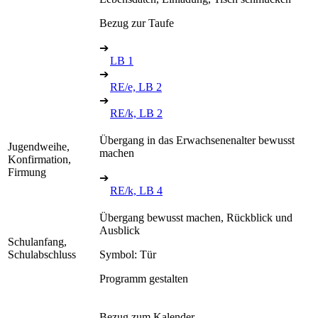
Bezug zur Taufe
➔
LB 1
➔
RE/e, LB 2
➔
RE/k, LB 2
Übergang in das Erwachsenenalter bewusst
Jugendweihe,
machen
Konfirmation,
Firmung
➔
RE/k, LB 4
Übergang bewusst machen, Rückblick und
Ausblick
Schulanfang,
Schulabschluss
Symbol: Tür
Programm gestalten
Bezug zum Kalender