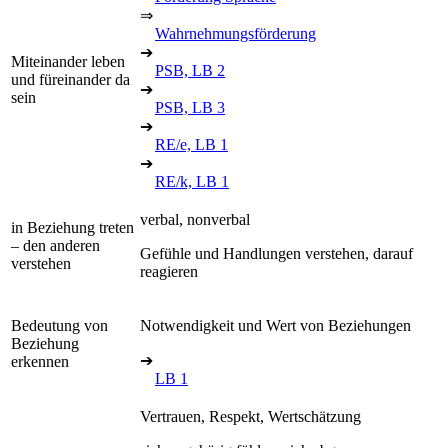
⇒
Wahrnehmungsförderung
➔
Miteinander leben
PSB, LB 2
und füreinander da
➔
sein
PSB, LB 3
➔
RE/e, LB 1
➔
RE/k, LB 1
verbal, nonverbal
in Beziehung treten
– den anderen
Gefühle und Handlungen verstehen, darauf
verstehen
reagieren
Bedeutung von
Notwendigkeit und Wert von Beziehungen
Beziehung
➔
erkennen
LB 1
Vertrauen, Respekt, Wertschätzung