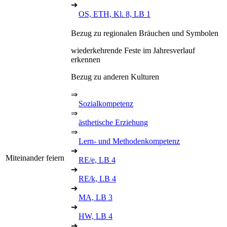
➔
OS, ETH, Kl. 8, LB 1
Bezug zu regionalen Bräuchen und Symbolen
wiederkehrende Feste im Jahresverlauf
erkennen
Bezug zu anderen Kulturen
⇒
Sozialkompetenz
⇒
ästhetische Erziehung
⇒
Lern- und Methodenkompetenz
➔
Miteinander feiern
RE/e, LB 4
➔
RE/k, LB 4
➔
MA, LB 3
➔
HW, LB 4
➔