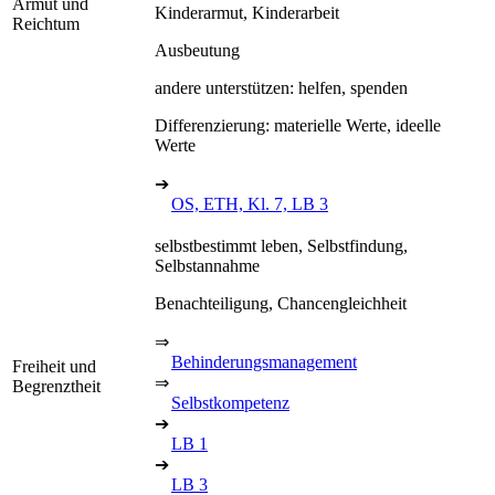
Armut und
Kinderarmut, Kinderarbeit
Reichtum
Ausbeutung
andere unterstützen: helfen, spenden
Differenzierung: materielle Werte, ideelle
Werte
➔
OS, ETH, Kl. 7, LB 3
selbstbestimmt leben, Selbstfindung,
Selbstannahme
Benachteiligung, Chancengleichheit
⇒
Behinderungsmanagement
Freiheit und
⇒
Begrenztheit
Selbstkompetenz
➔
LB 1
➔
LB 3