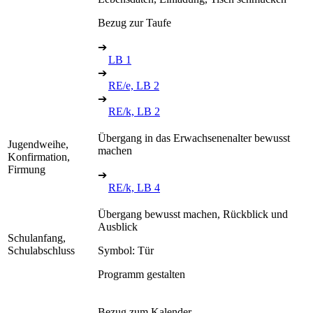
Bezug zur Taufe
➔
LB 1
➔
RE/e, LB 2
➔
RE/k, LB 2
Übergang in das Erwachsenenalter bewusst
Jugendweihe,
machen
Konfirmation,
Firmung
➔
RE/k, LB 4
Übergang bewusst machen, Rückblick und
Ausblick
Schulanfang,
Schulabschluss
Symbol: Tür
Programm gestalten
Bezug zum Kalender