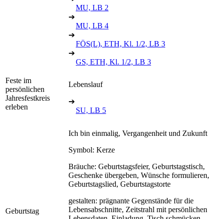
MU, LB 2
➔
MU, LB 4
➔
FÖS(L), ETH, Kl. 1/2, LB 3
➔
GS, ETH, Kl. 1/2, LB 3
Feste im
Lebenslauf
persönlichen
Jahresfestkreis
➔
erleben
SU, LB 5
Ich bin einmalig, Vergangenheit und Zukunft
Symbol: Kerze
Bräuche: Geburtstagsfeier, Geburtstagstisch,
Geschenke übergeben, Wünsche formulieren,
Geburtstagslied, Geburtstagstorte
gestalten: prägnante Gegenstände für die
Lebensabschnitte, Zeitstrahl mit persönlichen
Geburtstag
Lebensdaten, Einladung, Tisch schmücken