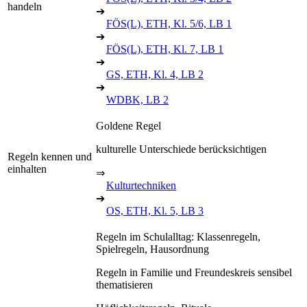
handeln
➔
FÖS(L), ETH, Kl. 5/6, LB 1
➔
FÖS(L), ETH, Kl. 7, LB 1
➔
GS, ETH, Kl. 4, LB 2
➔
WDBK, LB 2
Goldene Regel
kulturelle Unterschiede berücksichtigen
Regeln kennen und
einhalten
⇒
Kulturtechniken
➔
OS, ETH, Kl. 5, LB 3
Regeln im Schulalltag: Klassenregeln,
Spielregeln, Hausordnung
Regeln in Familie und Freundeskreis sensibel
thematisieren