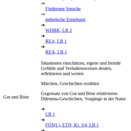
⇒
Förderung Sprache
⇒
ästhetische Erziehung
➔
WDBK, LB 2
➔
RE/e, LB 1
➔
RE/k, LB 1
Situationen einschätzen, eigene und fremde
Gefühle und Verhaltensweisen deuten,
reflektieren und werten
Märchen, Geschichten erzählen
Gegensatz von Gut und Böse relativieren:
Gut und Böse
Dilemma-Geschichten, Vorgänge in der Natur
➔
LB 1
➔
FÖS(L), ETH, Kl. 3/4, LB 1
➔