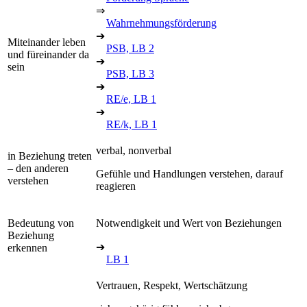
⇒
Wahrnehmungsförderung
➔
Miteinander leben
PSB, LB 2
und füreinander da
➔
sein
PSB, LB 3
➔
RE/e, LB 1
➔
RE/k, LB 1
verbal, nonverbal
in Beziehung treten
– den anderen
Gefühle und Handlungen verstehen, darauf
verstehen
reagieren
Bedeutung von
Notwendigkeit und Wert von Beziehungen
Beziehung
➔
erkennen
LB 1
Vertrauen, Respekt, Wertschätzung