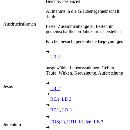
Beichte, Fastenzeit
Aufnahme in die Glaubensgemeinschaft:
Taufe
Ausdrucksformen
Feste: Zusammenhänge zu Festen im
gemeinschaftlichen Jahreskreis herstellen
Kirchenbesuch, persönliche Begegnungen
➔
LB 2
ausgewählte Lebensstationen: Geburt,
Taufe, Wirken, Kreuzigung, Auferstehung
➔
Jesus
LB 2
➔
RE/e, LB 3
➔
RE/k, LB 3
➔
FÖS(L), ETH, Kl. 5/6, LB 3
Judentum
➔