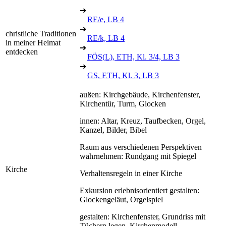
➔
RE/e, LB 4
➔
christliche Traditionen
RE/k, LB 4
in meiner Heimat
➔
entdecken
FÖS(L), ETH, Kl. 3/4, LB 3
➔
GS, ETH, Kl. 3, LB 3
außen: Kirchgebäude, Kirchenfenster,
Kirchentür, Turm, Glocken
innen: Altar, Kreuz, Taufbecken, Orgel,
Kanzel, Bilder, Bibel
Raum aus verschiedenen Perspektiven
wahrnehmen: Rundgang mit Spiegel
Kirche
Verhaltensregeln in einer Kirche
Exkursion erlebnisorientiert gestalten:
Glockengeläut, Orgelspiel
gestalten: Kirchenfenster, Grundriss mit
Tüchern legen, Kirchenmodell