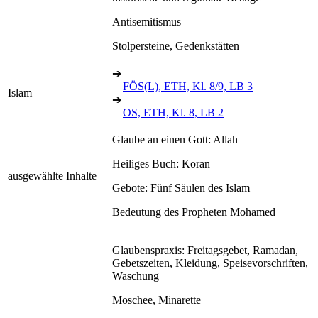
Antisemitismus
Stolpersteine, Gedenkstätten
➔
FÖS(L), ETH, Kl. 8/9, LB 3
Islam
➔
OS, ETH, Kl. 8, LB 2
Glaube an einen Gott: Allah
Heiliges Buch: Koran
ausgewählte Inhalte
Gebote: Fünf Säulen des Islam
Bedeutung des Propheten Mohamed
Glaubenspraxis: Freitagsgebet, Ramadan,
Gebetszeiten, Kleidung, Speisevorschriften,
Waschung
Moschee, Minarette