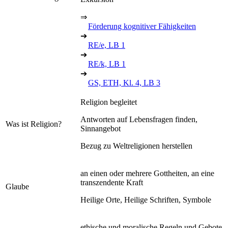
⇒
Förderung kognitiver Fähigkeiten
➔
RE/e, LB 1
➔
RE/k, LB 1
➔
GS, ETH, Kl. 4, LB 3
Religion begleitet
Antworten auf Lebensfragen finden,
Was ist Religion?
Sinnangebot
Bezug zu Weltreligionen herstellen
an einen oder mehrere Gottheiten, an eine
transzendente Kraft
Glaube
Heilige Orte, Heilige Schriften, Symbole
ethische und moralische Regeln und Gebote