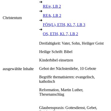
➔
RE/e, LB 2
➔
RE/k, LB 2
Christentum
➔
FÖS(L), ETH, Kl. 7, LB 3
➔
OS, ETH, Kl. 7, LB 2
Dreifaltigkeit: Vater, Sohn, Heiliger Geist
Heilige Schrift: Bibel
Kinderbibel einsetzen
Gebot der Nächstenliebe, 10 Gebote
ausgewählte Inhalte
Begriffe thematisieren: evangelisch,
katholisch
Reformation, Martin Luther,
Thesenanschlag
Glaubenspraxis: Gottesdienst, Gebet,