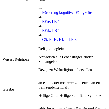
⇒
Förderung kognitiver Fähigkeiten
➔
RE/e, LB 1
➔
RE/k, LB 1
➔
GS, ETH, Kl. 4, LB 3
Religion begleitet
Antworten auf Lebensfragen finden,
Was ist Religion?
Sinnangebot
Bezug zu Weltreligionen herstellen
an einen oder mehrere Gottheiten, an eine
transzendente Kraft
Glaube
Heilige Orte, Heilige Schriften, Symbole
ethische und moralische Regeln und Gebote