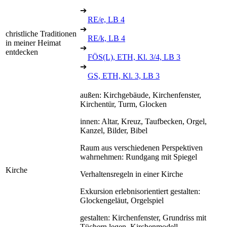
➔
RE/e, LB 4
➔
christliche Traditionen
RE/k, LB 4
in meiner Heimat
➔
entdecken
FÖS(L), ETH, Kl. 3/4, LB 3
➔
GS, ETH, Kl. 3, LB 3
außen: Kirchgebäude, Kirchenfenster,
Kirchentür, Turm, Glocken
innen: Altar, Kreuz, Taufbecken, Orgel,
Kanzel, Bilder, Bibel
Raum aus verschiedenen Perspektiven
wahrnehmen: Rundgang mit Spiegel
Kirche
Verhaltensregeln in einer Kirche
Exkursion erlebnisorientiert gestalten:
Glockengeläut, Orgelspiel
gestalten: Kirchenfenster, Grundriss mit
Tüchern legen, Kirchenmodell