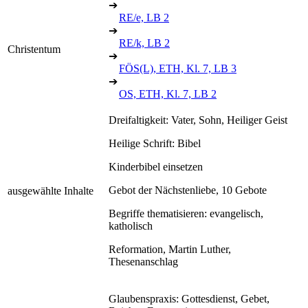
➔
RE/e, LB 2
➔
RE/k, LB 2
Christentum
➔
FÖS(L), ETH, Kl. 7, LB 3
➔
OS, ETH, Kl. 7, LB 2
Dreifaltigkeit: Vater, Sohn, Heiliger Geist
Heilige Schrift: Bibel
Kinderbibel einsetzen
Gebot der Nächstenliebe, 10 Gebote
ausgewählte Inhalte
Begriffe thematisieren: evangelisch,
katholisch
Reformation, Martin Luther,
Thesenanschlag
Glaubenspraxis: Gottesdienst, Gebet,