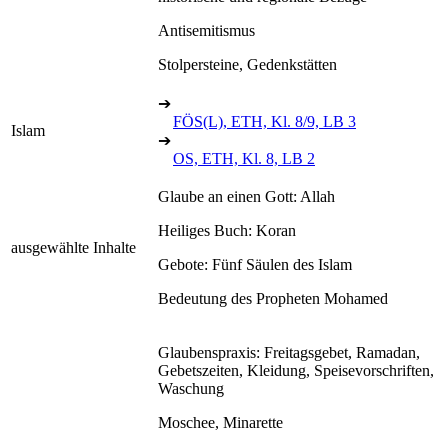
Antisemitismus
Stolpersteine, Gedenkstätten
➔
FÖS(L), ETH, Kl. 8/9, LB 3
Islam
➔
OS, ETH, Kl. 8, LB 2
Glaube an einen Gott: Allah
Heiliges Buch: Koran
ausgewählte Inhalte
Gebote: Fünf Säulen des Islam
Bedeutung des Propheten Mohamed
Glaubenspraxis: Freitagsgebet, Ramadan,
Gebetszeiten, Kleidung, Speisevorschriften,
Waschung
Moschee, Minarette