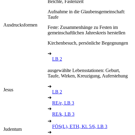
Beichte, Fastenzeit
Aufnahme in die Glaubensgemeinschaft:
Taufe
Ausdrucksformen
Feste: Zusammenhänge zu Festen im
gemeinschaftlichen Jahreskreis herstellen
Kirchenbesuch, persönliche Begegnungen
➔
LB 2
ausgewählte Lebensstationen: Geburt,
Taufe, Wirken, Kreuzigung, Auferstehung
➔
Jesus
LB 2
➔
RE/e, LB 3
➔
RE/k, LB 3
➔
FÖS(L), ETH, Kl. 5/6, LB 3
Judentum
➔