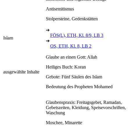
Antisemitismus
Stolpersteine, Gedenkstätten
➔
FÖS(L), ETH, Kl. 8/9, LB 3
Islam
➔
OS, ETH, Kl. 8, LB 2
Glaube an einen Gott: Allah
Heiliges Buch: Koran
ausgewählte Inhalte
Gebote: Fünf Säulen des Islam
Bedeutung des Propheten Mohamed
Glaubenspraxis: Freitagsgebet, Ramadan,
Gebetszeiten, Kleidung, Speisevorschriften,
Waschung
Moschee, Minarette