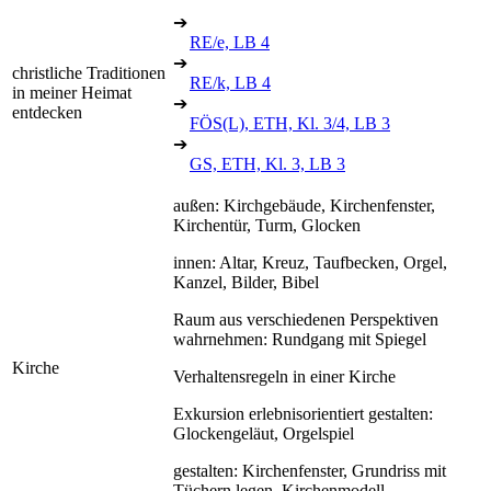
➔
RE/e, LB 4
➔
christliche Traditionen
RE/k, LB 4
in meiner Heimat
➔
entdecken
FÖS(L), ETH, Kl. 3/4, LB 3
➔
GS, ETH, Kl. 3, LB 3
außen: Kirchgebäude, Kirchenfenster,
Kirchentür, Turm, Glocken
innen: Altar, Kreuz, Taufbecken, Orgel,
Kanzel, Bilder, Bibel
Raum aus verschiedenen Perspektiven
wahrnehmen: Rundgang mit Spiegel
Kirche
Verhaltensregeln in einer Kirche
Exkursion erlebnisorientiert gestalten:
Glockengeläut, Orgelspiel
gestalten: Kirchenfenster, Grundriss mit
Tüchern legen, Kirchenmodell