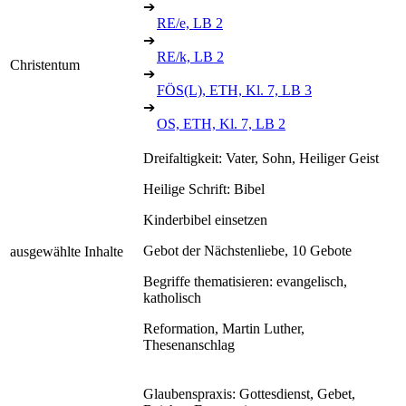
➔
RE/e, LB 2
➔
RE/k, LB 2
Christentum
➔
FÖS(L), ETH, Kl. 7, LB 3
➔
OS, ETH, Kl. 7, LB 2
Dreifaltigkeit: Vater, Sohn, Heiliger Geist
Heilige Schrift: Bibel
Kinderbibel einsetzen
Gebot der Nächstenliebe, 10 Gebote
ausgewählte Inhalte
Begriffe thematisieren: evangelisch,
katholisch
Reformation, Martin Luther,
Thesenanschlag
Glaubenspraxis: Gottesdienst, Gebet,