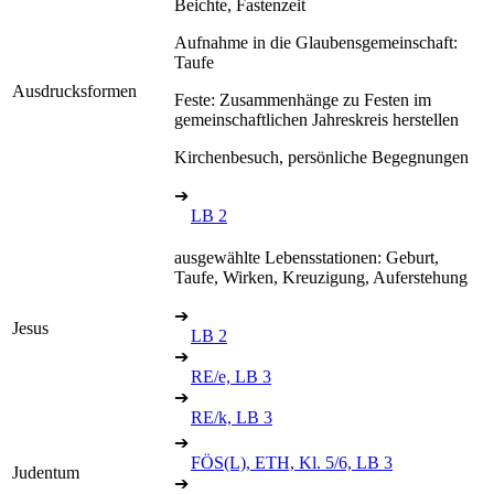
Beichte, Fastenzeit
Aufnahme in die Glaubensgemeinschaft:
Taufe
Ausdrucksformen
Feste: Zusammenhänge zu Festen im
gemeinschaftlichen Jahreskreis herstellen
Kirchenbesuch, persönliche Begegnungen
➔
LB 2
ausgewählte Lebensstationen: Geburt,
Taufe, Wirken, Kreuzigung, Auferstehung
➔
Jesus
LB 2
➔
RE/e, LB 3
➔
RE/k, LB 3
➔
FÖS(L), ETH, Kl. 5/6, LB 3
Judentum
➔