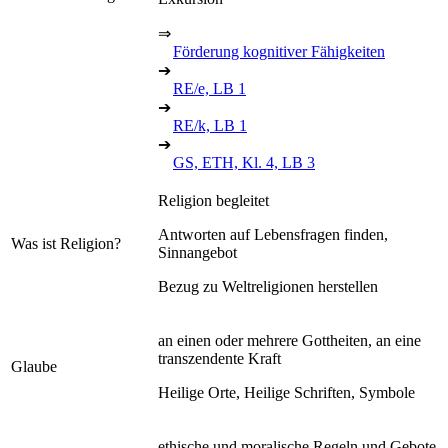
⇒
Förderung kognitiver Fähigkeiten
➔
RE/e, LB 1
➔
RE/k, LB 1
➔
GS, ETH, Kl. 4, LB 3
Religion begleitet
Antworten auf Lebensfragen finden,
Was ist Religion?
Sinnangebot
Bezug zu Weltreligionen herstellen
an einen oder mehrere Gottheiten, an eine
transzendente Kraft
Glaube
Heilige Orte, Heilige Schriften, Symbole
ethische und moralische Regeln und Gebote