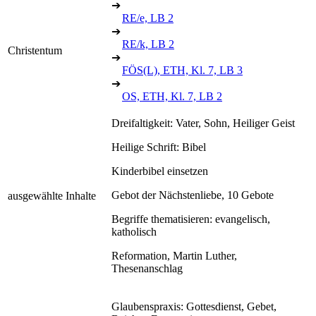
➔
RE/e, LB 2
➔
RE/k, LB 2
Christentum
➔
FÖS(L), ETH, Kl. 7, LB 3
➔
OS, ETH, Kl. 7, LB 2
Dreifaltigkeit: Vater, Sohn, Heiliger Geist
Heilige Schrift: Bibel
Kinderbibel einsetzen
Gebot der Nächstenliebe, 10 Gebote
ausgewählte Inhalte
Begriffe thematisieren: evangelisch,
katholisch
Reformation, Martin Luther,
Thesenanschlag
Glaubenspraxis: Gottesdienst, Gebet,