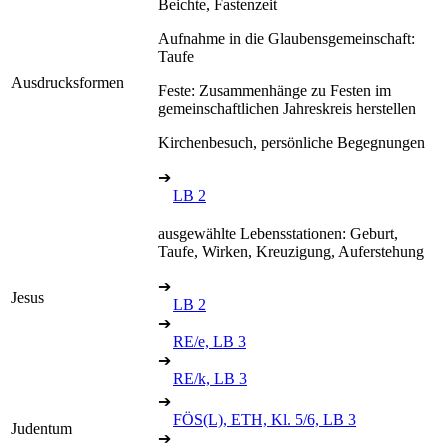
Beichte, Fastenzeit
Aufnahme in die Glaubensgemeinschaft:
Taufe
Ausdrucksformen
Feste: Zusammenhänge zu Festen im
gemeinschaftlichen Jahreskreis herstellen
Kirchenbesuch, persönliche Begegnungen
➔
LB 2
ausgewählte Lebensstationen: Geburt,
Taufe, Wirken, Kreuzigung, Auferstehung
➔
Jesus
LB 2
➔
RE/e, LB 3
➔
RE/k, LB 3
➔
FÖS(L), ETH, Kl. 5/6, LB 3
Judentum
➔