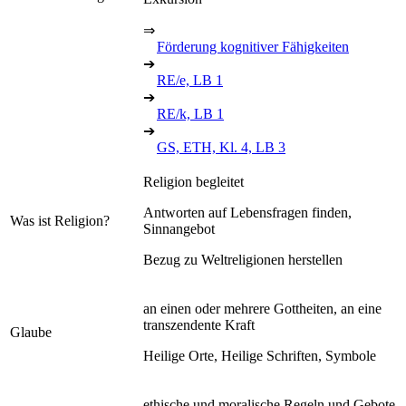
⇒
Förderung kognitiver Fähigkeiten
➔
RE/e, LB 1
➔
RE/k, LB 1
➔
GS, ETH, Kl. 4, LB 3
Religion begleitet
Antworten auf Lebensfragen finden,
Was ist Religion?
Sinnangebot
Bezug zu Weltreligionen herstellen
an einen oder mehrere Gottheiten, an eine
transzendente Kraft
Glaube
Heilige Orte, Heilige Schriften, Symbole
ethische und moralische Regeln und Gebote