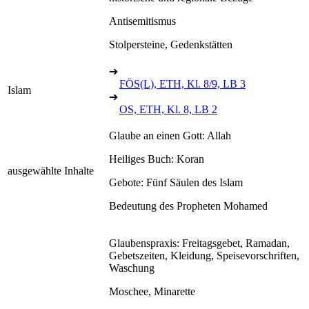
Antisemitismus
Stolpersteine, Gedenkstätten
➔
FÖS(L), ETH, Kl. 8/9, LB 3
Islam
➔
OS, ETH, Kl. 8, LB 2
Glaube an einen Gott: Allah
Heiliges Buch: Koran
ausgewählte Inhalte
Gebote: Fünf Säulen des Islam
Bedeutung des Propheten Mohamed
Glaubenspraxis: Freitagsgebet, Ramadan,
Gebetszeiten, Kleidung, Speisevorschriften,
Waschung
Moschee, Minarette