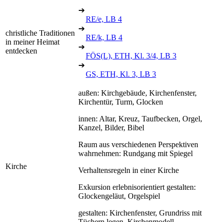
➔
RE/e, LB 4
➔
christliche Traditionen
RE/k, LB 4
in meiner Heimat
➔
entdecken
FÖS(L), ETH, Kl. 3/4, LB 3
➔
GS, ETH, Kl. 3, LB 3
außen: Kirchgebäude, Kirchenfenster,
Kirchentür, Turm, Glocken
innen: Altar, Kreuz, Taufbecken, Orgel,
Kanzel, Bilder, Bibel
Raum aus verschiedenen Perspektiven
wahrnehmen: Rundgang mit Spiegel
Kirche
Verhaltensregeln in einer Kirche
Exkursion erlebnisorientiert gestalten:
Glockengeläut, Orgelspiel
gestalten: Kirchenfenster, Grundriss mit
Tüchern legen, Kirchenmodell