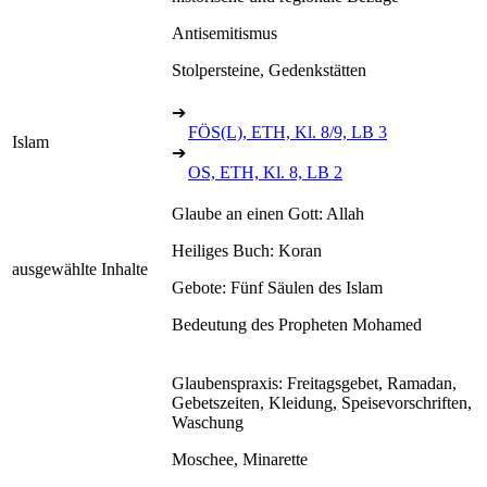
Antisemitismus
Stolpersteine, Gedenkstätten
➔
FÖS(L), ETH, Kl. 8/9, LB 3
Islam
➔
OS, ETH, Kl. 8, LB 2
Glaube an einen Gott: Allah
Heiliges Buch: Koran
ausgewählte Inhalte
Gebote: Fünf Säulen des Islam
Bedeutung des Propheten Mohamed
Glaubenspraxis: Freitagsgebet, Ramadan,
Gebetszeiten, Kleidung, Speisevorschriften,
Waschung
Moschee, Minarette