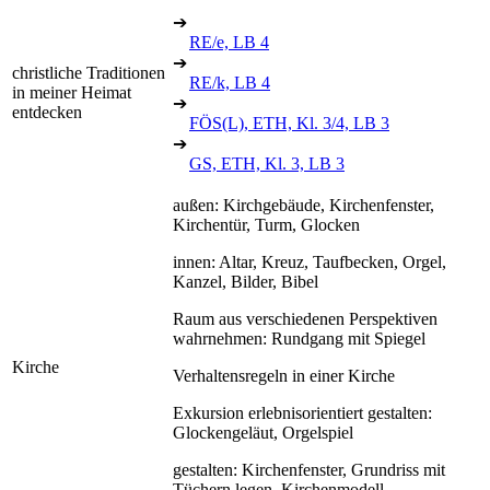
➔
RE/e, LB 4
➔
christliche Traditionen
RE/k, LB 4
in meiner Heimat
➔
entdecken
FÖS(L), ETH, Kl. 3/4, LB 3
➔
GS, ETH, Kl. 3, LB 3
außen: Kirchgebäude, Kirchenfenster,
Kirchentür, Turm, Glocken
innen: Altar, Kreuz, Taufbecken, Orgel,
Kanzel, Bilder, Bibel
Raum aus verschiedenen Perspektiven
wahrnehmen: Rundgang mit Spiegel
Kirche
Verhaltensregeln in einer Kirche
Exkursion erlebnisorientiert gestalten:
Glockengeläut, Orgelspiel
gestalten: Kirchenfenster, Grundriss mit
Tüchern legen, Kirchenmodell