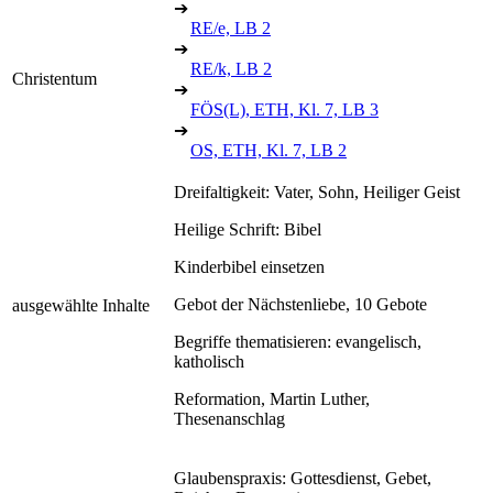
➔
RE/e, LB 2
➔
RE/k, LB 2
Christentum
➔
FÖS(L), ETH, Kl. 7, LB 3
➔
OS, ETH, Kl. 7, LB 2
Dreifaltigkeit: Vater, Sohn, Heiliger Geist
Heilige Schrift: Bibel
Kinderbibel einsetzen
Gebot der Nächstenliebe, 10 Gebote
ausgewählte Inhalte
Begriffe thematisieren: evangelisch,
katholisch
Reformation, Martin Luther,
Thesenanschlag
Glaubenspraxis: Gottesdienst, Gebet,