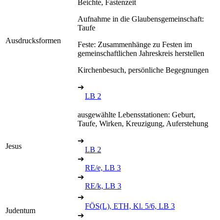
Beichte, Fastenzeit
Aufnahme in die Glaubensgemeinschaft:
Taufe
Ausdrucksformen
Feste: Zusammenhänge zu Festen im
gemeinschaftlichen Jahreskreis herstellen
Kirchenbesuch, persönliche Begegnungen
➔
LB 2
ausgewählte Lebensstationen: Geburt,
Taufe, Wirken, Kreuzigung, Auferstehung
➔
Jesus
LB 2
➔
RE/e, LB 3
➔
RE/k, LB 3
➔
FÖS(L), ETH, Kl. 5/6, LB 3
Judentum
➔