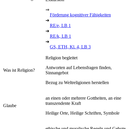
⇒
Förderung kognitiver Fähigkeiten
➔
RE/e, LB 1
➔
RE/k, LB 1
➔
GS, ETH, Kl. 4, LB 3
Religion begleitet
Antworten auf Lebensfragen finden,
Was ist Religion?
Sinnangebot
Bezug zu Weltreligionen herstellen
an einen oder mehrere Gottheiten, an eine
transzendente Kraft
Glaube
Heilige Orte, Heilige Schriften, Symbole
ethische und moralische Regeln und Gebote