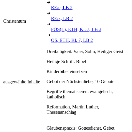
➔
RE/e, LB 2
➔
RE/k, LB 2
Christentum
➔
FÖS(L), ETH, Kl. 7, LB 3
➔
OS, ETH, Kl. 7, LB 2
Dreifaltigkeit: Vater, Sohn, Heiliger Geist
Heilige Schrift: Bibel
Kinderbibel einsetzen
Gebot der Nächstenliebe, 10 Gebote
ausgewählte Inhalte
Begriffe thematisieren: evangelisch,
katholisch
Reformation, Martin Luther,
Thesenanschlag
Glaubenspraxis: Gottesdienst, Gebet,