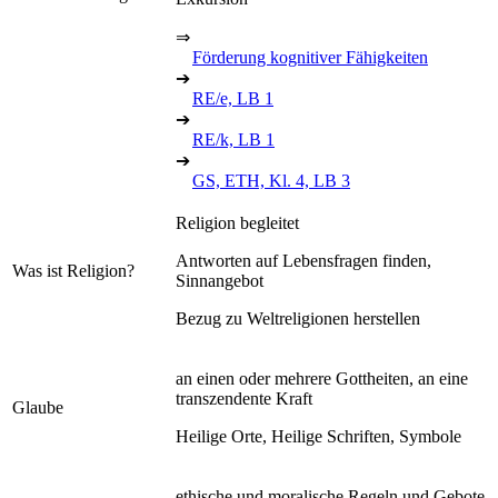
⇒
Förderung kognitiver Fähigkeiten
➔
RE/e, LB 1
➔
RE/k, LB 1
➔
GS, ETH, Kl. 4, LB 3
Religion begleitet
Antworten auf Lebensfragen finden,
Was ist Religion?
Sinnangebot
Bezug zu Weltreligionen herstellen
an einen oder mehrere Gottheiten, an eine
transzendente Kraft
Glaube
Heilige Orte, Heilige Schriften, Symbole
ethische und moralische Regeln und Gebote