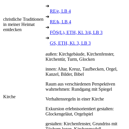
➔
RE/e, LB 4
➔
christliche Traditionen
RE/k, LB 4
in meiner Heimat
➔
entdecken
FÖS(L), ETH, Kl. 3/4, LB 3
➔
GS, ETH, Kl. 3, LB 3
außen: Kirchgebäude, Kirchenfenster,
Kirchentür, Turm, Glocken
innen: Altar, Kreuz, Taufbecken, Orgel,
Kanzel, Bilder, Bibel
Raum aus verschiedenen Perspektiven
wahrnehmen: Rundgang mit Spiegel
Kirche
Verhaltensregeln in einer Kirche
Exkursion erlebnisorientiert gestalten:
Glockengeläut, Orgelspiel
gestalten: Kirchenfenster, Grundriss mit
Tüchern legen, Kirchenmodell