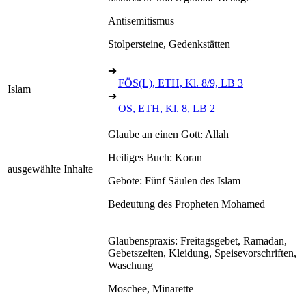
Antisemitismus
Stolpersteine, Gedenkstätten
➔
FÖS(L), ETH, Kl. 8/9, LB 3
Islam
➔
OS, ETH, Kl. 8, LB 2
Glaube an einen Gott: Allah
Heiliges Buch: Koran
ausgewählte Inhalte
Gebote: Fünf Säulen des Islam
Bedeutung des Propheten Mohamed
Glaubenspraxis: Freitagsgebet, Ramadan,
Gebetszeiten, Kleidung, Speisevorschriften,
Waschung
Moschee, Minarette