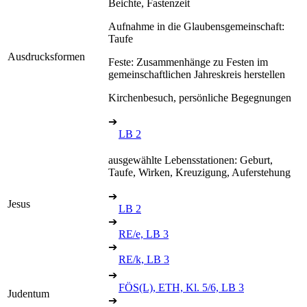
Beichte, Fastenzeit
Aufnahme in die Glaubensgemeinschaft:
Taufe
Ausdrucksformen
Feste: Zusammenhänge zu Festen im
gemeinschaftlichen Jahreskreis herstellen
Kirchenbesuch, persönliche Begegnungen
➔
LB 2
ausgewählte Lebensstationen: Geburt,
Taufe, Wirken, Kreuzigung, Auferstehung
➔
Jesus
LB 2
➔
RE/e, LB 3
➔
RE/k, LB 3
➔
FÖS(L), ETH, Kl. 5/6, LB 3
Judentum
➔