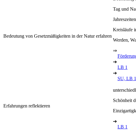
Tag und Na
Jahreszeite
Kreisläufe 
Bedeutung von Gesetzmäßigkeiten in der Natur erfahren
Werden, Wa
⇒
Förderung
➔
LB 1
➔
SU, LB 
unterschied
Schönheit d
Erfahrungen reflektieren
Einzigartig
➔
LB 1