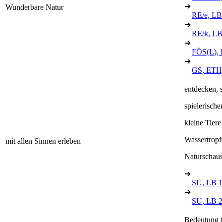
➔
Wunderbare Natur
RE/e, LB
➔
RE/k, LB
➔
FÖS(L), 
➔
GS, ETH,
entdecken, 
spielerisch
kleine Tier
Wassertropfe
mit allen Sinnen erleben
Naturschaus
➔
SU, LB 
➔
SU, LB 
Bedeutung 