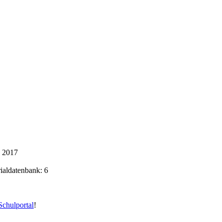
k 2017
rialdatenbank: 6
chulportal
!