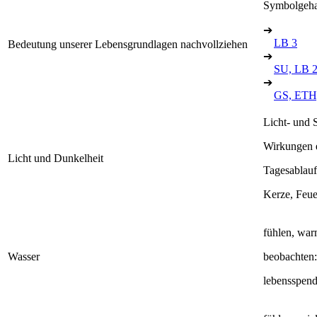
Symbolgehal
➔
LB 3
Bedeutung unserer Lebensgrundlagen nachvollziehen
➔
SU, LB 
➔
GS, ETH,
Licht- und 
Wirkungen e
Licht und Dunkelheit
Tagesablau
Kerze, Feuer
fühlen, warm
Wasser
beobachten:
lebensspend