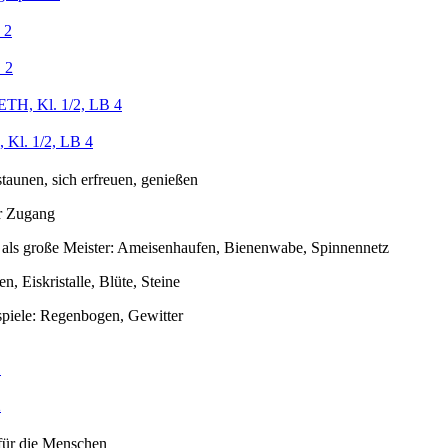
 2
 2
ETH, Kl. 1/2, LB 4
 Kl. 1/2, LB 4
staunen, sich erfreuen, genießen
er Zugang
e als große Meister: Ameisenhaufen, Bienenwabe, Spinnennetz
n, Eiskristalle, Blüte, Steine
piele: Regenbogen, Gewitter
1
2
für die Menschen