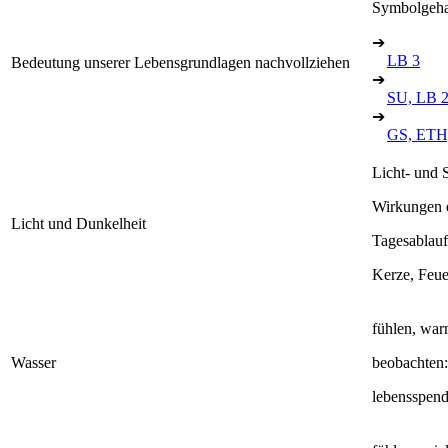
Symbolgehal
➔
LB 3
Bedeutung unserer Lebensgrundlagen nachvollziehen
➔
SU, LB 
➔
GS, ETH,
Licht- und 
Wirkungen e
Licht und Dunkelheit
Tagesablau
Kerze, Feuer
fühlen, warm
Wasser
beobachten:
lebensspend