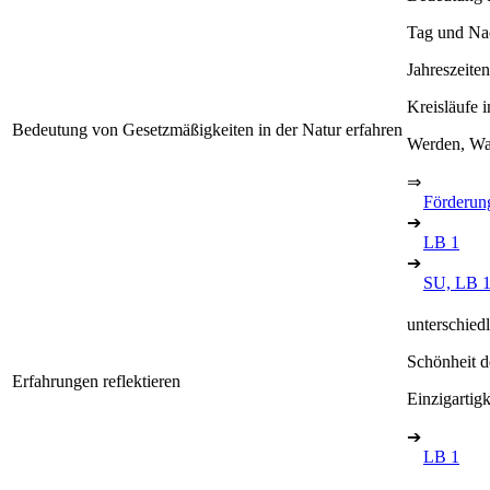
Tag und Na
Jahreszeite
Kreisläufe 
Bedeutung von Gesetzmäßigkeiten in der Natur erfahren
Werden, Wa
⇒
Förderung
➔
LB 1
➔
SU, LB 
unterschied
Schönheit d
Erfahrungen reflektieren
Einzigartig
➔
LB 1