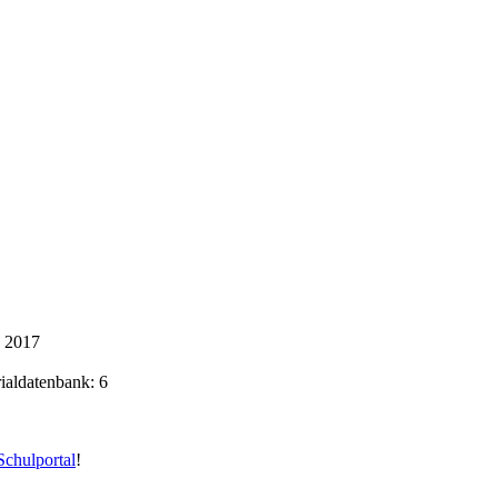
k 2017
rialdatenbank: 6
chulportal
!