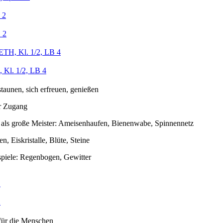
 2
 2
ETH, Kl. 1/2, LB 4
 Kl. 1/2, LB 4
staunen, sich erfreuen, genießen
er Zugang
e als große Meister: Ameisenhaufen, Bienenwabe, Spinnennetz
n, Eiskristalle, Blüte, Steine
piele: Regenbogen, Gewitter
1
2
für die Menschen