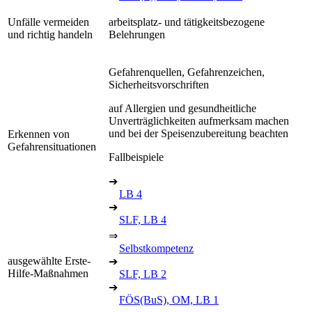
Unfälle vermeiden
arbeitsplatz- und tätigkeitsbezogene
und richtig handeln
Belehrungen
Gefahrenquellen, Gefahrenzeichen,
Sicherheitsvorschriften
auf Allergien und gesundheitliche
Unverträglichkeiten aufmerksam machen
und bei der Speisenzubereitung beachten
Erkennen von
Gefahrensituationen
Fallbeispiele
➔
LB 4
➔
SLF, LB 4
⇒
Selbstkompetenz
ausgewählte Erste-
➔
Hilfe-Maßnahmen
SLF, LB 2
➔
FÖS(BuS), OM, LB 1