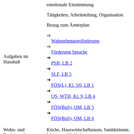
emotionale Einstimmung
Tätigkeiten, Arbeitsteilung, Organisation
Bezug zum Ämterplan
⇒
Wahrnehmungsförderung
⇒
Förderung Sprache
Aufgaben im
➔
Haushalt
PSB, LB 2
➔
SLF, LB 5
➔
FÖS(L), Kl. 5/6, LB 1
➔
OS, WTH, Kl. 9, LB 4
➔
FÖS(BuS), OM, LB 5
➔
FÖS(BuS), OM, LB 6
Wohn- und
Küche, Hauswirtschaftsraum, Sanitärräume,