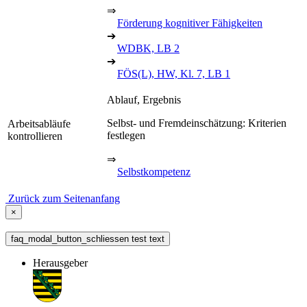
⇒
Förderung kognitiver Fähigkeiten
➔
WDBK, LB 2
➔
FÖS(L), HW, Kl. 7, LB 1
Ablauf, Ergebnis
Selbst- und Fremdeinschätzung: Kriterien
Arbeitsabläufe
festlegen
kontrollieren
⇒
Selbstkompetenz
Zurück zum Seitenanfang
×
faq_modal_button_schliessen test text
Herausgeber