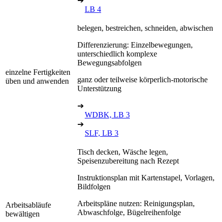
➔
LB 4
belegen, bestreichen, schneiden, abwischen
Differenzierung: Einzelbewegungen,
unterschiedlich komplexe
Bewegungsabfolgen
einzelne Fertigkeiten
ganz oder teilweise körperlich-motorische
üben und anwenden
Unterstützung
➔
WDBK, LB 3
➔
SLF, LB 3
Tisch decken, Wäsche legen,
Speisenzubereitung nach Rezept
Instruktionsplan mit Kartenstapel, Vorlagen,
Bildfolgen
Arbeitspläne nutzen: Reinigungsplan,
Arbeitsabläufe
Abwaschfolge, Bügelreihenfolge
bewältigen