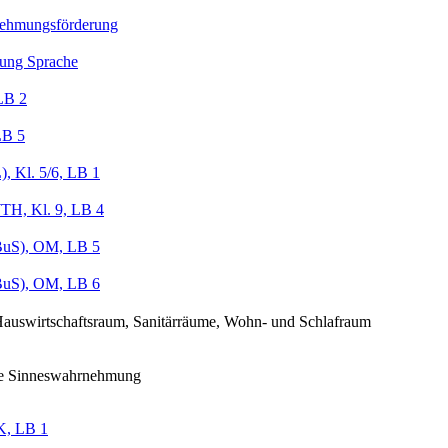
ehmungsförderung
ung Sprache
LB 2
LB 5
, Kl. 5/6, LB 1
TH, Kl. 9, LB 4
uS), OM, LB 5
uS), OM, LB 6
auswirtschaftsraum, Sanitärräume, Wohn- und Schlafraum
ige Sinneswahrnehmung
, LB 1