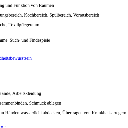
ng und Funktion von Räumen
tungsbereich, Kochbereich, Spülbereich, Vorratsbereich
he, Textilpflegeraum
mme, Such- und Findespiele
heitsbewusstsein
Hände, Arbeitskleidung
usammenbinden, Schmuck ablegen
n Händen wasserdicht abdecken, Übertragen von Krankheitserregern 
LB 1