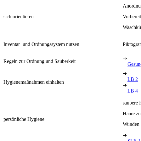
Anordnu
sich orientieren
Vorberei
Waschküc
Inventar- und Ordnungssystem nutzen
Piktogra
⇒
Regeln zur Ordnung und Sauberkeit
Gesund
➔
LB 2
Hygienemaßnahmen einhalten
➔
LB 4
saubere 
Haare z
persönliche Hygiene
Wunden a
➔
SLF, 