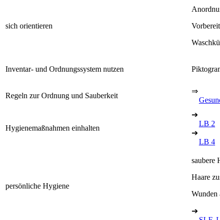
Anordnu
sich orientieren
Vorberei
Waschküc
Inventar- und Ordnungssystem nutzen
Piktogra
⇒
Regeln zur Ordnung und Sauberkeit
Gesund
➔
LB 2
Hygienemaßnahmen einhalten
➔
LB 4
saubere 
Haare z
persönliche Hygiene
Wunden a
➔
SLF, 