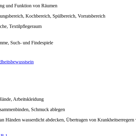
ng und Funktion von Räumen
tungsbereich, Kochbereich, Spülbereich, Vorratsbereich
he, Textilpflegeraum
mme, Such- und Findespiele
heitsbewusstsein
Hände, Arbeitskleidung
usammenbinden, Schmuck ablegen
n Händen wasserdicht abdecken, Übertragen von Krankheitserregern 
LB 1