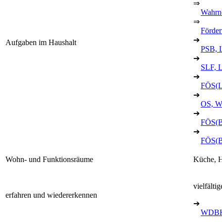
⇒
Wahrn
⇒
Förder
➔
Aufgaben im Haushalt
PSB, 
➔
SLF, 
➔
FÖS(L)
➔
OS, W
➔
FÖS(B
➔
FÖS(B
Wohn- und Funktionsräume
Küche, H
vielfält
erfahren und wiedererkennen
➔
WDBK