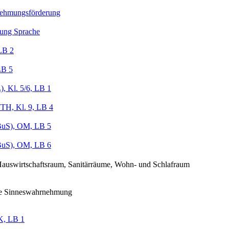
ehmungsförderung
ung Sprache
LB 2
LB 5
, Kl. 5/6, LB 1
TH, Kl. 9, LB 4
uS), OM, LB 5
uS), OM, LB 6
auswirtschaftsraum, Sanitärräume, Wohn- und Schlafraum
ige Sinneswahrnehmung
, LB 1