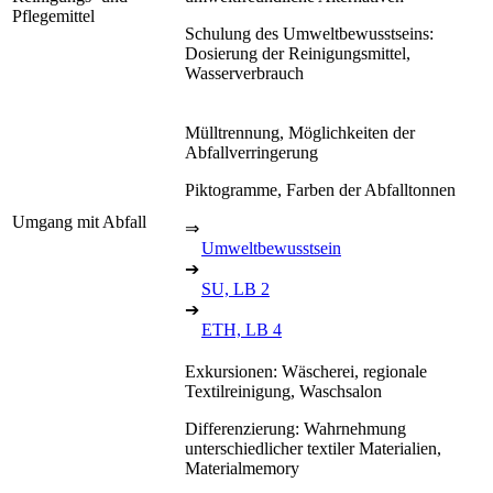
Pflegemittel
Schulung des Umweltbewusstseins:
Dosierung der Reinigungsmittel,
Wasserverbrauch
Mülltrennung, Möglichkeiten der
Abfallverringerung
Piktogramme, Farben der Abfalltonnen
Umgang mit Abfall
⇒
Umweltbewusstsein
➔
SU, LB 2
➔
ETH, LB 4
Exkursionen: Wäscherei, regionale
Textilreinigung, Waschsalon
Differenzierung: Wahrnehmung
unterschiedlicher textiler Materialien,
Materialmemory