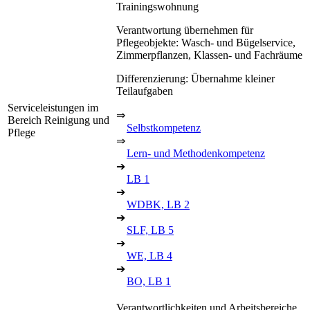
Trainingswohnung
Verantwortung übernehmen für
Pflegeobjekte: Wasch- und Bügelservice,
Zimmerpflanzen, Klassen- und Fachräume
Differenzierung: Übernahme kleiner
Teilaufgaben
Serviceleistungen im
⇒
Bereich Reinigung und
Selbstkompetenz
Pflege
⇒
Lern- und Methodenkompetenz
➔
LB 1
➔
WDBK, LB 2
➔
SLF, LB 5
➔
WE, LB 4
➔
BO, LB 1
Verantwortlichkeiten und Arbeitsbereiche