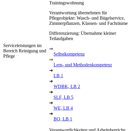
Trainingswohnung
Verantwortung übernehmen für
Pflegeobjekte: Wasch- und Bügelservice,
Zimmerpflanzen, Klassen- und Fachräume
Differenzierung: Übernahme kleiner
Teilaufgaben
Serviceleistungen im
⇒
Bereich Reinigung und
Selbstkompetenz
Pflege
⇒
Lern- und Methodenkompetenz
➔
LB 1
➔
WDBK, LB 2
➔
SLF, LB 5
➔
WE, LB 4
➔
BO, LB 1
Verantwortlichkeiten und Arbeitsbereiche