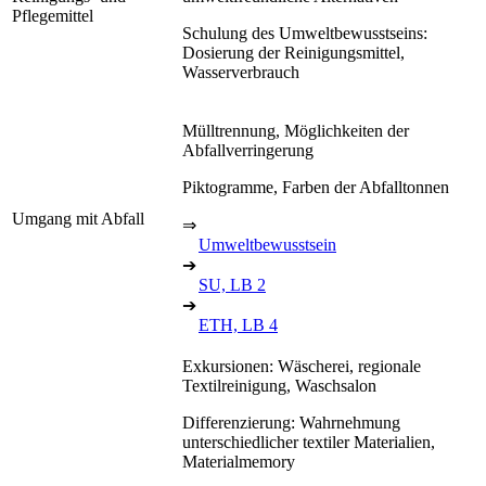
Pflegemittel
Schulung des Umweltbewusstseins:
Dosierung der Reinigungsmittel,
Wasserverbrauch
Mülltrennung, Möglichkeiten der
Abfallverringerung
Piktogramme, Farben der Abfalltonnen
Umgang mit Abfall
⇒
Umweltbewusstsein
➔
SU, LB 2
➔
ETH, LB 4
Exkursionen: Wäscherei, regionale
Textilreinigung, Waschsalon
Differenzierung: Wahrnehmung
unterschiedlicher textiler Materialien,
Materialmemory