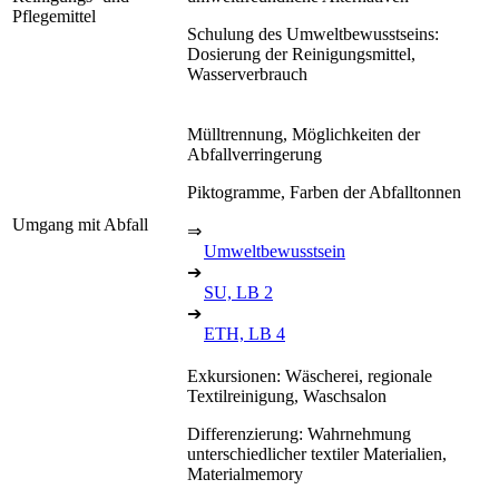
Pflegemittel
Schulung des Umweltbewusstseins:
Dosierung der Reinigungsmittel,
Wasserverbrauch
Mülltrennung, Möglichkeiten der
Abfallverringerung
Piktogramme, Farben der Abfalltonnen
Umgang mit Abfall
⇒
Umweltbewusstsein
➔
SU, LB 2
➔
ETH, LB 4
Exkursionen: Wäscherei, regionale
Textilreinigung, Waschsalon
Differenzierung: Wahrnehmung
unterschiedlicher textiler Materialien,
Materialmemory