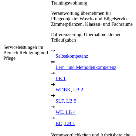
Trainingswohnung
Verantwortung übernehmen für
Pflegeobjekte: Wasch- und Bügelservice,
Zimmerpflanzen, Klassen- und Fachräume
Differenzierung: Übernahme kleiner
Teilaufgaben
Serviceleistungen im
⇒
Bereich Reinigung und
Selbstkompetenz
Pflege
⇒
Lern- und Methodenkompetenz
➔
LB 1
➔
WDBK, LB 2
➔
SLF, LB 5
➔
WE, LB 4
➔
BO, LB 1
Verantwortlichkeiten und Arbeitsbereiche