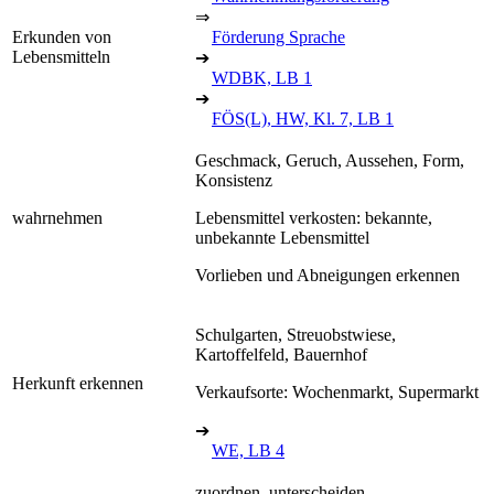
⇒
Erkunden von
Förderung Sprache
Lebensmitteln
➔
WDBK, LB 1
➔
FÖS(L), HW, Kl. 7, LB 1
Geschmack, Geruch, Aussehen, Form,
Konsistenz
wahrnehmen
Lebensmittel verkosten: bekannte,
unbekannte Lebensmittel
Vorlieben und Abneigungen erkennen
Schulgarten, Streuobstwiese,
Kartoffelfeld, Bauernhof
Herkunft erkennen
Verkaufsorte: Wochenmarkt, Supermarkt
➔
WE, LB 4
zuordnen, unterscheiden