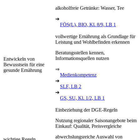
alkoholfreie Getränke: Wasser, Tee
➔
FÖS(L), BIO, Kl. 8/9, LB 1
vollwertige Ernährung als Grundlage für
Leistung und Wohlbefinden erkennen
Beratungsstellen kennen,
Informationsquellen nutzen
Entwickeln von
Bewusstsein für eine
⇒
gesunde Ernährung
Medienkompetenz
➔
SLF, LB 2
➔
GS, SU, Kl. 1/2, LB 1
Einbeziehung der DGE-Regeln
Nutzung regionaler Saisonangebote beim
Einkauf: Qualität, Preisvergleiche
abwechslungsreiche Auswahl von
wichtige Regeln