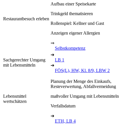
Aufbau einer Speisekarte
Trinkgeld thematisieren
Restaurantbesuch erleben
Rollenspiel: Kellner und Gast
Anzeigen eigener Allergien
⇒
Selbstkompetenz
➔
Sachgerechter Umgang
LB 1
mit Lebensmitteln
➔
FÖS(L), HW, Kl. 8/9, LBW 2
Planung der Menge des Einkaufs,
Resteverwertung, Abfallvermeidung
Lebensmittel
maßvoller Umgang mit Lebensmitteln
wertschätzen
Verfallsdatum
➔
ETH, LB 4