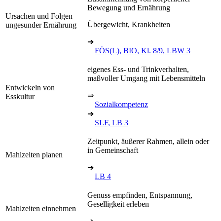
Bewegung und Ernährung
Ursachen und Folgen
Übergewicht, Krankheiten
ungesunder Ernährung
➔
FÖS(L), BIO, Kl. 8/9, LBW 3
eigenes Ess- und Trinkverhalten,
maßvoller Umgang mit Lebensmitteln
Entwickeln von
⇒
Esskultur
Sozialkompetenz
➔
SLF, LB 3
Zeitpunkt, äußerer Rahmen, allein oder
in Gemeinschaft
Mahlzeiten planen
➔
LB 4
Genuss empfinden, Entspannung,
Geselligkeit erleben
Mahlzeiten einnehmen