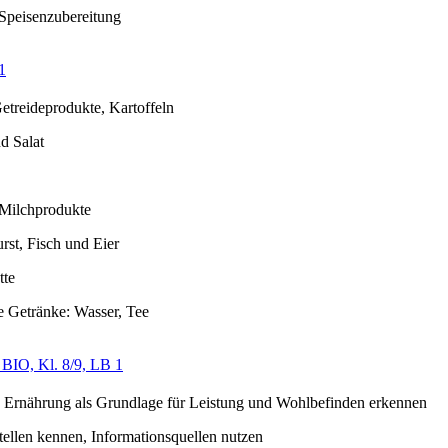
Speisenzubereitung
1
etreideprodukte, Kartoffeln
d Salat
Milchprodukte
rst, Fisch und Eier
tte
ie Getränke: Wasser, Tee
BIO, Kl. 8/9, LB 1
e Ernährung als Grundlage für Leistung und Wohlbefinden erkennen
tellen kennen, Informationsquellen nutzen