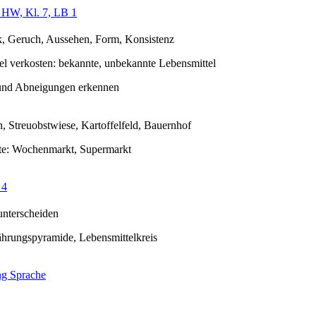
 HW, Kl. 7, LB 1
 Geruch, Aussehen, Form, Konsistenz
el verkosten: bekannte, unbekannte Lebensmittel
und Abneigungen erkennen
, Streuobstwiese, Kartoffelfeld, Bauernhof
te: Wochenmarkt, Supermarkt
 4
unterscheiden
ährungspyramide, Lebensmittelkreis
ng Sprache