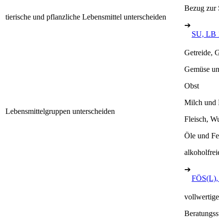
Bezug zur 
tierische und pflanzliche Lebensmittel unterscheiden
➔
SU, LB 
Getreide, G
Gemüse un
Obst
Milch und 
Lebensmittelgruppen unterscheiden
Fleisch, Wu
Öle und Fe
alkoholfre
➔
FÖS(L), 
vollwertig
Beratungss