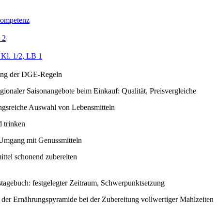
ompetenz
 2
Kl. 1/2, LB 1
ung der DGE-Regeln
gionaler Saisonangebote beim Einkauf: Qualität, Preisvergleiche
gsreiche Auswahl von Lebensmitteln
d trinken
Umgang mit Genussmitteln
ttel schonend zubereiten
tagebuch: festgelegter Zeitraum, Schwerpunktsetzung
er Ernährungspyramide bei der Zubereitung vollwertiger Mahlzeiten