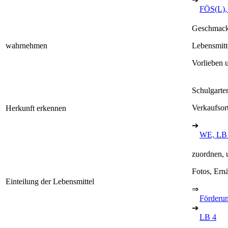
FÖS(L),
Geschmack,
wahrnehmen
Lebensmitt
Vorlieben 
Schulgarten
Verkaufsor
Herkunft erkennen
➔
WE, LB
zuordnen, 
Fotos, Ern
Einteilung der Lebensmittel
⇒
Förderu
➔
LB 4