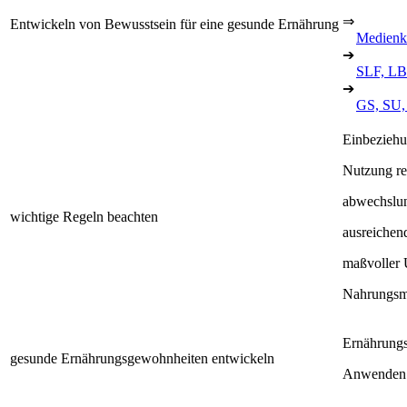
⇒
Entwickeln von Bewusstsein für eine gesunde Ernährung
Medienk
➔
SLF, LB
➔
GS, SU, 
Einbezieh
Nutzung re
abwechslun
wichtige Regeln beachten
ausreichen
maßvoller 
Nahrungsmi
Ernährungs
gesunde Ernährungsgewohnheiten entwickeln
Anwenden d