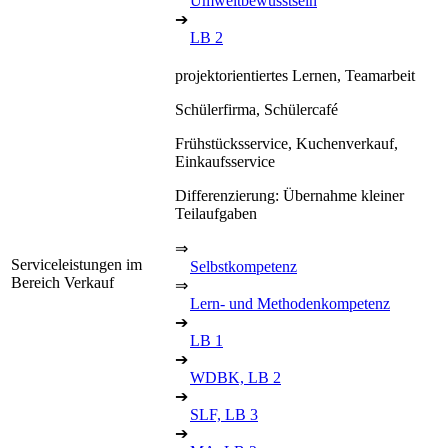
Umweltbewusstsein
➔
LB 2
projektorientiertes Lernen, Teamarbeit
Schülerfirma, Schülercafé
Frühstücksservice, Kuchenverkauf,
Einkaufsservice
Differenzierung: Übernahme kleiner
Teilaufgaben
⇒
Serviceleistungen im
Selbstkompetenz
Bereich Verkauf
⇒
Lern- und Methodenkompetenz
➔
LB 1
➔
WDBK, LB 2
➔
SLF, LB 3
➔