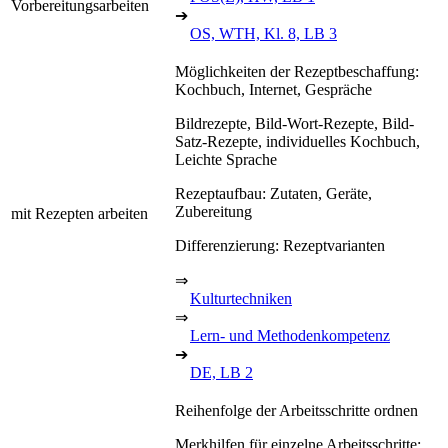
Vorbereitungsarbeiten
➔
OS, WTH, Kl. 8, LB 3
Möglichkeiten der Rezeptbeschaffung:
Kochbuch, Internet, Gespräche
Bildrezepte, Bild-Wort-Rezepte, Bild-
Satz-Rezepte, individuelles Kochbuch,
Leichte Sprache
Rezeptaufbau: Zutaten, Geräte,
Zubereitung
mit Rezepten arbeiten
Differenzierung: Rezeptvarianten
⇒
Kulturtechniken
⇒
Lern- und Methodenkompetenz
➔
DE, LB 2
Reihenfolge der Arbeitsschritte ordnen
Merkhilfen für einzelne Arbeitsschritte: