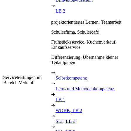
Umweltbewusstsein
➔
LB 2
projektorientiertes Lernen, Teamarbeit
Schülerfirma, Schülercafé
Frühstücksservice, Kuchenverkauf,
Einkaufsservice
Differenzierung: Übernahme kleiner
Teilaufgaben
⇒
Serviceleistungen im
Selbstkompetenz
Bereich Verkauf
⇒
Lern- und Methodenkompetenz
➔
LB 1
➔
WDBK, LB 2
➔
SLF, LB 3
➔