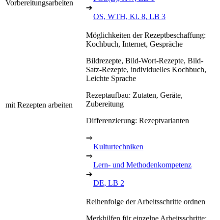
Vorbereitungsarbeiten
➔
OS, WTH, Kl. 8, LB 3
Möglichkeiten der Rezeptbeschaffung:
Kochbuch, Internet, Gespräche
Bildrezepte, Bild-Wort-Rezepte, Bild-
Satz-Rezepte, individuelles Kochbuch,
Leichte Sprache
Rezeptaufbau: Zutaten, Geräte,
Zubereitung
mit Rezepten arbeiten
Differenzierung: Rezeptvarianten
⇒
Kulturtechniken
⇒
Lern- und Methodenkompetenz
➔
DE, LB 2
Reihenfolge der Arbeitsschritte ordnen
Merkhilfen für einzelne Arbeitsschritte: