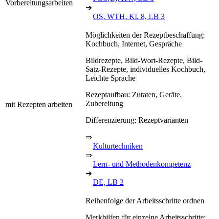
Vorbereitungsarbeiten
➔
OS, WTH, Kl. 8, LB 3
Möglichkeiten der Rezeptbeschaffung:
Kochbuch, Internet, Gespräche
Bildrezepte, Bild-Wort-Rezepte, Bild-
Satz-Rezepte, individuelles Kochbuch,
Leichte Sprache
Rezeptaufbau: Zutaten, Geräte,
Zubereitung
mit Rezepten arbeiten
Differenzierung: Rezeptvarianten
⇒
Kulturtechniken
⇒
Lern- und Methodenkompetenz
➔
DE, LB 2
Reihenfolge der Arbeitsschritte ordnen
Merkhilfen für einzelne Arbeitsschritte: