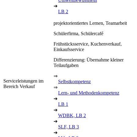
Umweltbewusstsein
➔
LB 2
projektorientiertes Lernen, Teamarbeit
Schülerfirma, Schülercafé
Frühstücksservice, Kuchenverkauf,
Einkaufsservice
Differenzierung: Übernahme kleiner
Teilaufgaben
⇒
Serviceleistungen im
Selbstkompetenz
Bereich Verkauf
⇒
Lern- und Methodenkompetenz
➔
LB 1
➔
WDBK, LB 2
➔
SLF, LB 3
➔