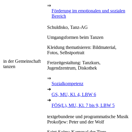
⇒
Förderung im emotionalen und sozialen
Bereich
Schuldisko, Tanz-AG
Umgangsformen beim Tanzen
Kleidung thematisieren: Bildmaterial,
Fotos, Selbstportrait
in der Gemeinschaft
Freizeitgestaltung: Tanzkurs,
tanzen
Jugendzentrum, Diskothek
⇒
Sozialkompetenz
➔
GS, MU, Kl. 4, LBW 6
➔
FÖS(L), MU, Kl. 7 bis 9, LBW 5
textgebundene und programmatische Musik
Prokofjew: Peter und der Wolf
Saint-Saëns: Karneval der Tiere