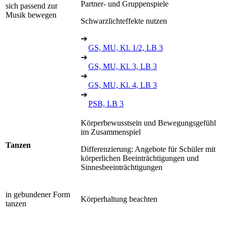
Partner- und Gruppenspiele
sich passend zur
Musik bewegen
Schwarzlichteffekte nutzen
➔
GS, MU, Kl. 1/2, LB 3
➔
GS, MU, Kl. 3, LB 3
➔
GS, MU, Kl. 4, LB 3
➔
PSB, LB 3
Körperbewusstsein und Bewegungsgefühl
im Zusammenspiel
Tanzen
Differenzierung: Angebote für Schüler mit
körperlichen Beeinträchtigungen und
Sinnesbeeinträchtigungen
in gebundener Form
Körperhaltung beachten
tanzen