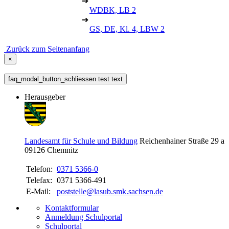
➔
WDBK, LB 2
➔
GS, DE, Kl. 4, LBW 2
Zurück zum Seitenanfang
×
faq_modal_button_schliessen test text
Herausgeber
Landesamt für Schule und Bildung
Reichenhainer Straße 29 a
09126
Chemnitz
Telefon:
0371 5366-0
Telefax:
0371 5366-491
E-Mail:
poststelle@lasub.smk.sachsen.de
Kontaktformular
Anmeldung Schulportal
Schulportal