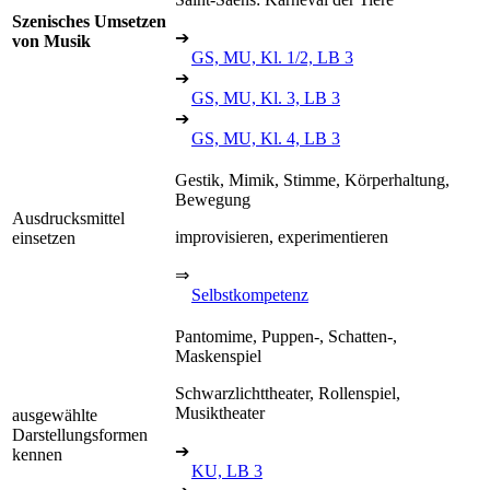
Szenisches Umsetzen
➔
von Musik
GS, MU, Kl. 1/2, LB 3
➔
GS, MU, Kl. 3, LB 3
➔
GS, MU, Kl. 4, LB 3
Gestik, Mimik, Stimme, Körperhaltung,
Bewegung
Ausdrucksmittel
improvisieren, experimentieren
einsetzen
⇒
Selbstkompetenz
Pantomime, Puppen-, Schatten-,
Maskenspiel
Schwarzlichttheater, Rollenspiel,
Musiktheater
ausgewählte
Darstellungsformen
➔
kennen
KU, LB 3